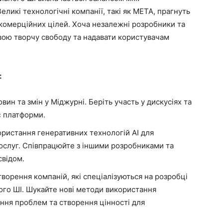
ликі технологічні компанії, такі як META, прагнуть
 комерційних цілей. Хоча незалежні розробники та
вою творчу свободу та надавати користувачам
:
овин та змін у Міджурні. Беріть участь у дискусіях та
є платформи.
ристання генеративних технологій AI для
послуг. Співпрацюйте з іншими розробниками та
свідом.
орення компаній, які спеціалізуються на розробці
ного ШІ. Шукайте нові методи використання
ення проблем та створення цінності для