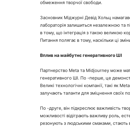
обмеження творчої свободи.
Засновник Міджурні Девід Хольц намагавс
лабораторія залишиться незалежною та п
в тому, що інтеграція з такою великою ко
Питання полягає в тому, наскільки ці змі
Вплив на майбутнє генеративного ШІ
Партнерство Meta та Midjourney може ма
генеративного ШІ. По -перше, це демонст
Великі технологічні компанії, такі як Met
залучають таланти для зміцнення своїх по
По -друге, він підкреслює важливість тво
можливості відіграють важливу роль, ест
резонують з людськими смаками, стають 