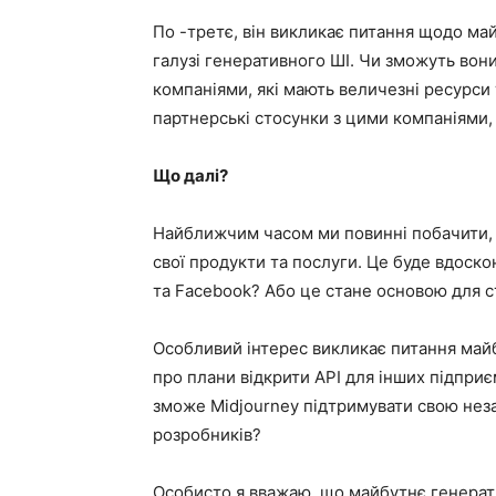
По -третє, він викликає питання щодо ма
галузі генеративного ШІ. Чи зможуть вон
компаніями, які мають величезні ресурси
партнерські стосунки з цими компаніями
Що далі?
Найближчим часом ми повинні побачити, я
свої продукти та послуги. Це буде вдоско
та Facebook? Або це стане основою для 
Особливий інтерес викликає питання май
про плани відкрити API для інших підприє
зможе Midjourney підтримувати свою неза
розробників?
Особисто я вважаю, що майбутнє генерат