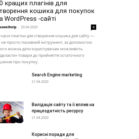
0 кращих плагінів для
творення кошика для покупок
а WordPress -сайті
xwelhelp
-
20.04.2020
0
часні плагіни для створення кошика для сайту —
 не просто пасивний інструмент, за допомогою
кого можна дати користувачам можливість
ідкласти» товари до прийняття остаточного
шення про покупку.
Search Engine marketing
21.04.2020
Валідація сайту та її вплив на
працездатність ресурсу
21.04.2020
Корисні поради для