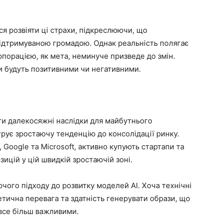
я розвіяти ці страхи, підкреслюючи, що
ідтримуваною громадою. Однак реальність полягає
рпорацією, як мета, неминуче призведе до змін.
ни будуть позитивними чи негативними.
ти далекосяжні наслідки для майбутнього
рує зростаючу тенденцію до консолідації ринку.
a, Google та Microsoft, активно купують стартапи та
зицій у цій швидкій зростаючій зоні.
рчого підходу до розвитку моделей AI. Хоча технічні
етична перевага та здатність генерувати образи, що
все більш важливими.