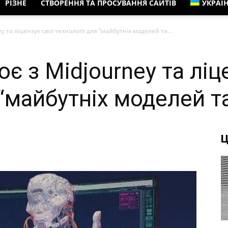
РІЗНЕ
СТВОРЕННЯ ТА ПРОСУВАННЯ САЙТІВ
УКРАЇ
y та ліцензує свої технології для “майбутніх моделей та...
є з Midjourney та ліц
 “майбутніх моделей т
Ц