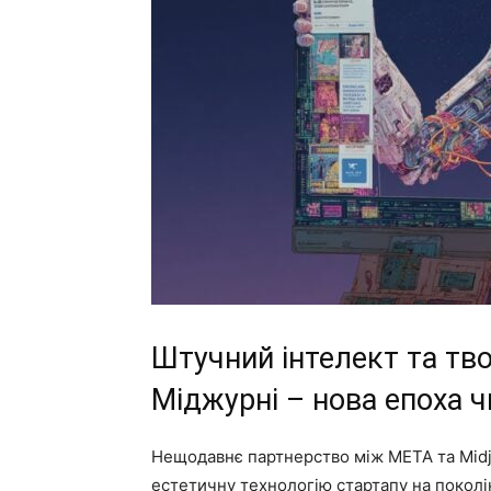
Штучний інтелект та тво
Міджурні – нова епоха ч
Нещодавнє партнерство між META та Midjo
естетичну технологію стартапу на поколі