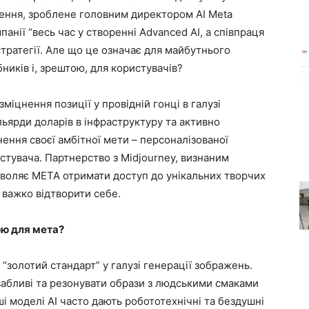
лення, зроблене головним директором AI Meta
нії “весь час у створенні Advanced AI, а співпраця
стратегії. Але що це означає для майбутнього
ників і, зрештою, для користувачів?
міцнення позиції у провідній гонці в галузі
льярди доларів в інфраструктуру та активно
ення своєї амбітної мети – персоналізованої
стувача. Партнерство з Midjourney, визнаним
озволяє META отримати доступ до унікальних творчих
 важко відтворити себе.
ою для мета?
“золотий стандарт” у галузі генерації зображень.
вабливі та резонувати образи з людськими смаками
ші моделі AI часто дають робототехнічні та бездушні