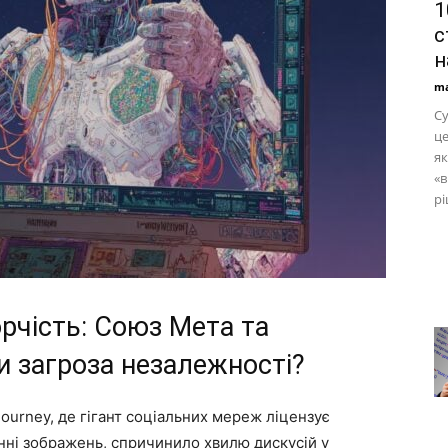
1
с
н
ma
Су
це
я
«в
рі
рчість: Союз Мета та
и загроза незалежності?
urney, де гігант соціальних мереж ліцензує
нні зображень, спричинило хвилю дискусій у