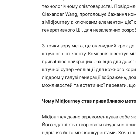
технологічному співтоваристві. Повідом
Olexander Wang, проголошує бажання компа
з Midjourney є ключовим елементом цієї 
генеративного ШІ, для незалежних розроб
З точки зору мета, це очевидний крок до з
штучного інтелекту. Компанія інвестує мі
приваблює найкращих фахівців для досягн
штучної супер -елліації для кожного кори
лідером у галузі генерації зображень, д
можливостей та естетичної переваги, що
Чому Midjourney став привабливою мет
Midjourney давно зарекомендував себе як 
Його здатність створювати візуально при
відрізняє його між конкурентами. Хоча ін