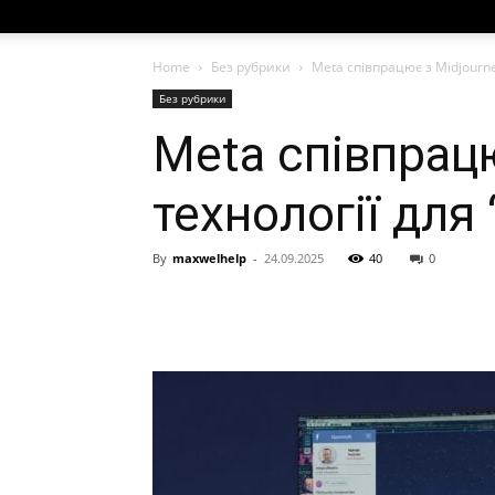
Home
Без рубрики
Meta співпрацює з Midjourne
Без рубрики
Meta співпрацю
технології для
By
maxwelhelp
-
24.09.2025
40
0