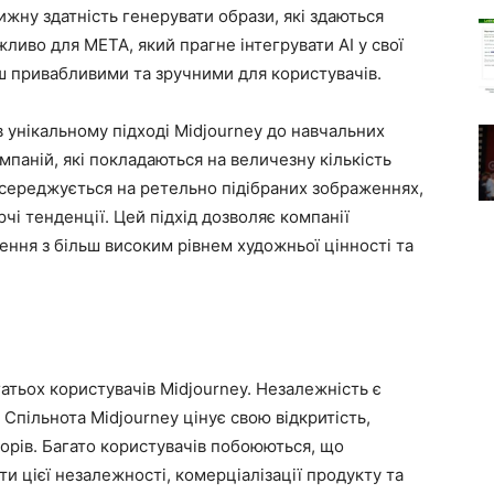
жну здатність генерувати образи, які здаються
иво для META, який прагне інтегрувати AI у свої
ьш привабливими та зручними для користувачів.
 унікальному підході Midjourney до навчальних
мпаній, які покладаються на величезну кількість
зосереджується на ретельно підібраних зображеннях,
чі тенденції. Цей підхід дозволяє компанії
ення з більш високим рівнем художньої цінності та
атьох користувачів Midjourney. Незалежність є
Спільнота Midjourney цінує свою відкритість,
сторів. Багато користувачів побоюються, що
ти цієї незалежності, комерціалізації продукту та