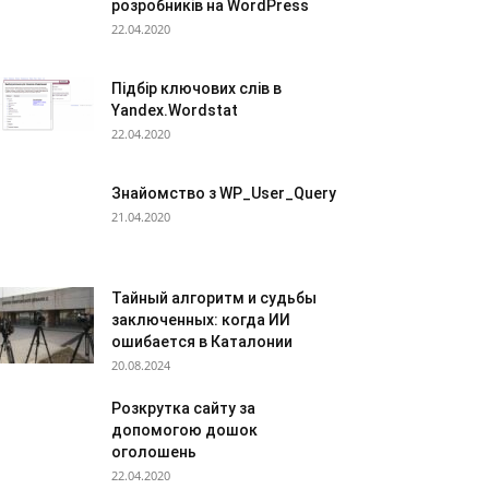
розробників на WordPress
22.04.2020
Підбір ключових слів в
Yandex.Wordstat
22.04.2020
Знайомство з WP_User_Query
21.04.2020
Тайный алгоритм и судьбы
заключенных: когда ИИ
ошибается в Каталонии
20.08.2024
Розкрутка сайту за
допомогою дошок
оголошень
22.04.2020