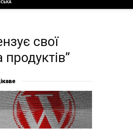
НСЬКА
ензує свої
а продуктів”
ікаве