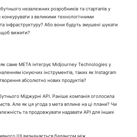
йбутнього незалежних розробників та стартапів у
и конкурувати з великими технологічними
 та інфраструктуру? Або вони будуть змушені шукати
, щоб вижити?
к саме META інтегрує Midjourney Technologies у
наленням існуючих інструментів, таких як Instagram
створення абсолютно нових продуктів?
бутнього Міджурні API. Раніше компанія оголосила
мств. Але як ця угода з мета вплине на ці плани? Чи
лежність та продовжувати надавати API для інших
ивного ШІ визначається балансом між