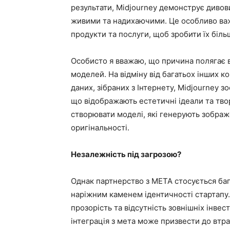
результати, Midjourney демонструє дивови
живими та надихаючими. Це особливо важл
продукти та послуги, щоб зробити їх біл
Особисто я вважаю, що причина полягає в
моделей. На відміну від багатьох інших ко
даних, зібраних з Інтернету, Midjourney 
що відображають естетичні ідеали та твор
створювати моделі, які генерують зображ
оригінальності.
Незалежність під загрозою?
Однак партнерство з META стосується баг
наріжним каменем ідентичності стартапу. 
прозорість та відсутність зовнішніх інве
інтеграція з мета може призвести до втра