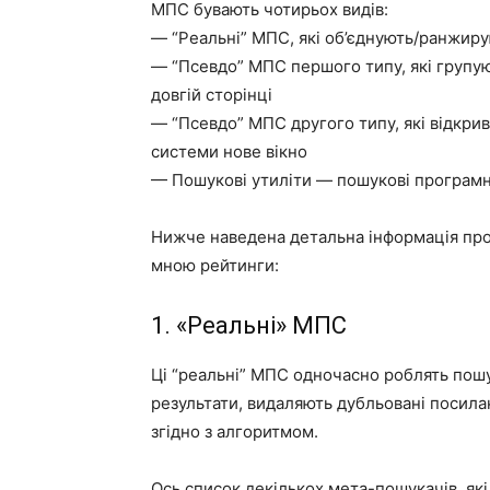
МПС бувають чотирьох видів:
— “Реальні” МПС, які об’єднують/ранжирую
— “Псевдо” МПС першого типу, які групу
довгій сторінці
— “Псевдо” МПС другого типу, які відкри
системи нове вікно
— Пошукові утиліти — пошукові програмн
Нижче наведена детальна інформація про
мною рейтинги:
1. «Реальні» МПС
Ці “реальні” МПС одночасно роблять пош
результати, видаляють дубльовані посилан
згідно з алгоритмом.
Ось список декількох мета-пошукачів, які