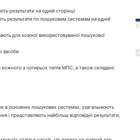
ть результати на одній сторінці
ють результати по пошуковим системам на одній
вають для кожної використовуваної пошукової
і засоби
 кожного з чотирьох типів МПС, а також складені
ук в основних пошукових системах, узагальнюють
ня і представляють найбільш відповідні результати,
 можуть стати в нагоді. Це далеко не повний але