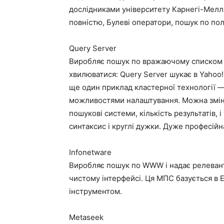
дослідниками університету Карнегі-Мелло
повністю, Булеві оператори, пошук по полю
Query Server
Виробляє пошук по вражаючому списком 11
хвилюватися: Query Server шукає в Yahoo!
ще один приклад кластерної технології 
можливостями налаштування. Можна зміню
пошукові системи, кількість результатів, і
синтаксис і круглі дужки. Дуже професійн
Infonetware
Виробляє пошук по WWW і надає релевантн
чистому інтерфейсі. Ця МПС базується в Е
інструментом.
Metaseek