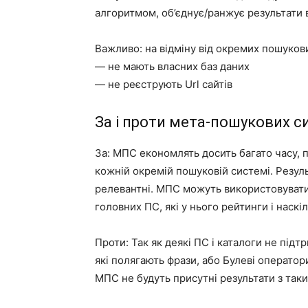
алгоритмом, об’єднує/ранжує результати 
Важливо: на відміну від окремих пошукови
— не мають власних баз даних
— не реєструють Url сайтів
За і проти мета-пошукових с
За: МПС економлять досить багато часу, п
кожній окремій пошуковій системі. Резуль
релевантні. МПС можуть використовуватис
головних ПС, які у нього рейтинги і наскі
Проти: Так як деякі ПС і каталоги не підт
які полягають фрази, або Булеві оператор
МПС не будуть присутні результати з таки