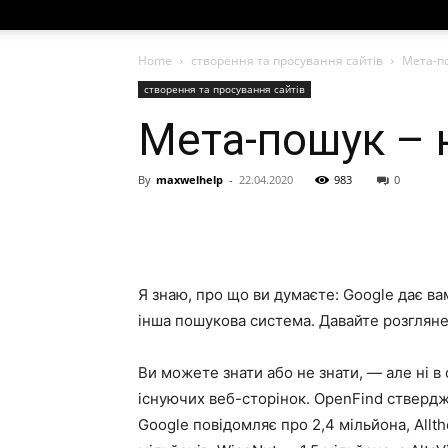
Home
створення та просування сайтів
Мета-п
створення та просування сайтів
Мета-пошук – 
By
maxwelhelp
-
22.04.2020
983
0
Я знаю, про що ви думаєте: Google дає вам
інша пошукова система. Давайте розгляне
Ви можете знати або не знати, — але ні в
існуючих веб-сторінок. OpenFind стверджу
Google повідомляє про 2,4 мільйона, Allt