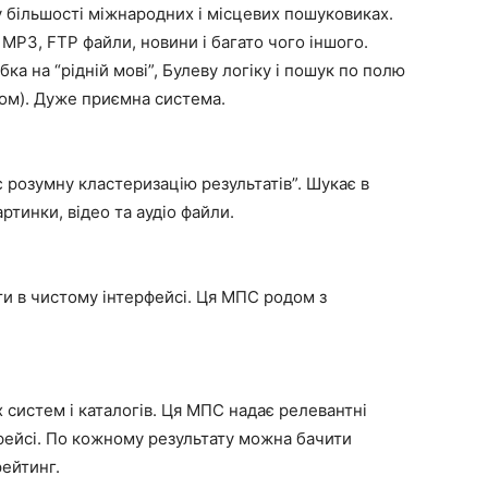
у більшості міжнародних і місцевих пошуковиках.
МР3, FTP файли, новини і багато чого іншого.
ка на “рідній мові”, Булеву логіку і пошук по полю
ком). Дуже приємна система.
 розумну кластеризацію результатів”. Шукає в
ртинки, відео та аудіо файли.
ти в чистому інтерфейсі. Ця МПС родом з
 систем і каталогів. Ця МПС надає релевантні
фейсі. По кожному результату можна бачити
рейтинг.