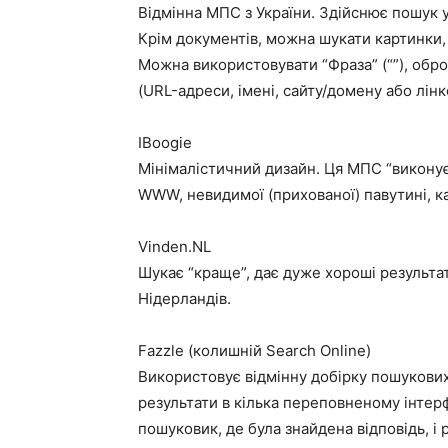
Відмінна МПС з України. Здійснює пошук 
Крім документів, можна шукати картинки, 
Можна використовувати “Фраза” (“”), оброб
(URL-адреси, імені, сайту/домену або лін
IBoogie
Мінімалістичний дизайн. Ця МПС “виконує
WWW, невидимої (прихованої) павутині, ка
Vinden.NL
Шукає “краще”, дає дуже хороші результа
Нідерландів.
Fazzle (колишній Search Online)
Використовує відмінну добірку пошукових
результати в кілька переповненому інтер
пошуковик, де була знайдена відповідь, і 