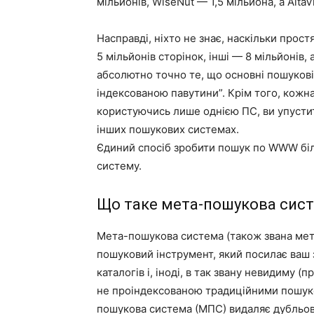
мільйонів, WiseNut — 1,5 мільйона, а AltaV
Насправді, ніхто не знає, наскільки прост
5 мільйонів сторінок, інші — 8 мільйонів, 
абсолютно точно те, що основні пошукові
індексованою павутини”. Крім того, кожна 
користуючись лише однією ПС, ви упустите
інших пошукових системах.
Єдиний спосіб зробити пошук по WWW бі
систему.
Що таке мета-пошукова сис
Мета-пошукова система (також звана ме
пошуковий інструмент, який посилає ваш 
каталогів і, іноді, в так звану невидиму 
не проіндексованою традиційними пошуко
пошукова система (МПС) видаляє дубльован