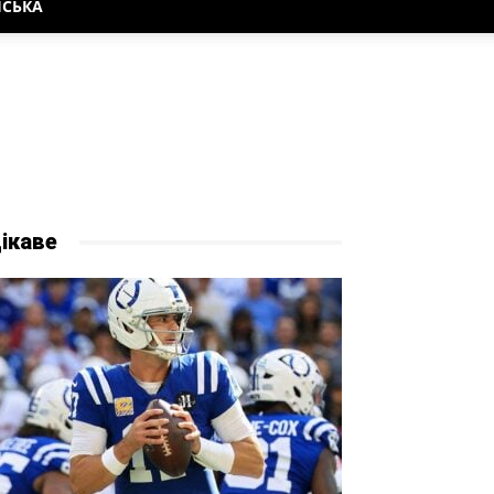
НСЬКА
ікаве