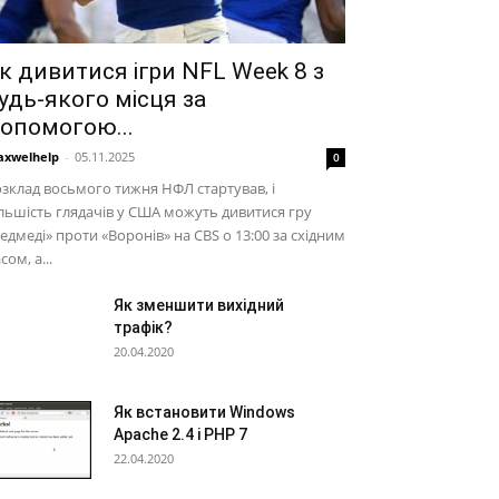
к дивитися ігри NFL Week 8 з
удь-якого місця за
опомогою...
xwelhelp
-
05.11.2025
0
зклад восьмого тижня НФЛ стартував, і
льшість глядачів у США можуть дивитися гру
едмеді» проти «Воронів» на CBS о 13:00 за східним
сом, а...
Як зменшити вихідний
трафік?
20.04.2020
Як встановити Windows
Apache 2.4 і PHP 7
22.04.2020