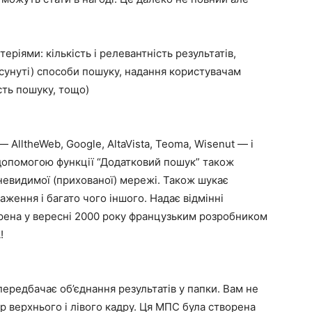
ріями: кількість і релевантність результатів,
осунуті) способи пошуку, надання користувачам
сть пошуку, тощо)
lltheWeb, Google, AltaVista, Teoma, Wisenut — і
а допомогою функції “Додатковий пошук” також
невидимої (прихованої) мережі. Також шукає
ження і багато чого іншого. Надає відмінні
ворена у вересні 2000 року французьким розробником
!
ередбачає об’єднання результатів у папки. Вам не
р верхнього і лівого кадру. Ця МПС була створена