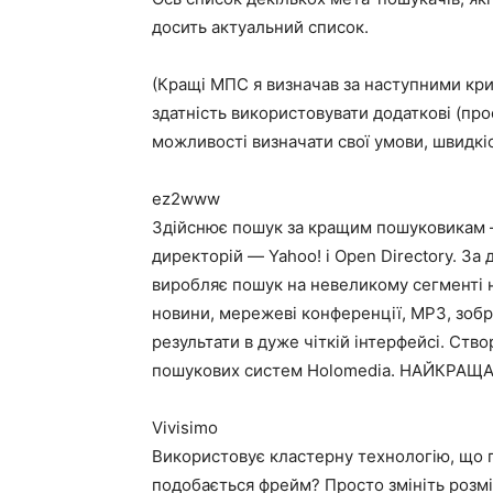
досить актуальний список.
(Кращі МПС я визначав за наступними крите
здатність використовувати додаткові (пр
можливості визначати свої умови, швидкі
ez2www
Здійснює пошук за кращим пошуковикам — A
директорій — Yahoo! і Open Directory. З
виробляє пошук на невеликому сегменті 
новини, мережеві конференції, МР3, зобра
результати в дуже чіткій інтерфейсі. Ст
пошукових систем Holomedia. НАЙКРАЩА
Vivisimo
Використовує кластерну технологію, що п
подобається фрейм? Просто змініть розмі