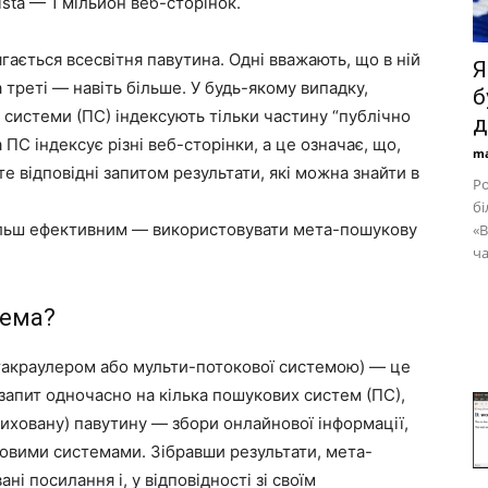
ista — 1 мільйон веб-сторінок.
ягається всесвітня павутина. Одні вважають, що в ній
Я
а треті — навіть більше. У будь-якому випадку,
б
 системи (ПС) індексують тільки частину “публічно
д
ПС індексує різні веб-сторінки, а це означає, що,
ma
 відповідні запитом результати, які можна знайти в
Ро
бі
льш ефективним — використовувати мета-пошукову
«В
ча
тема?
такраулером або мульти-потокової системою) — це
запит одночасно на кілька пошукових систем (ПС),
(приховану) павутину — збори онлайнової інформації,
вими системами. Зібравши результати, мета-
і посилання і, у відповідності зі своїм