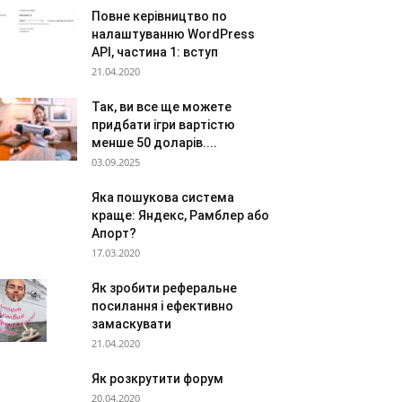
Повне керівництво по
налаштуванню WordPress
API, частина 1: вступ
21.04.2020
Так, ви все ще можете
придбати ігри вартістю
менше 50 доларів....
03.09.2025
Яка пошукова система
краще: Яндекс, Рамблер або
Апорт?
17.03.2020
Як зробити реферальне
посилання і ефективно
замаскувати
21.04.2020
Як розкрутити форум
20.04.2020