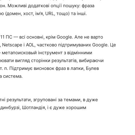
н. Можливі додаткові опції пошуку: фраза
 (домен, хост, ім’я, URL, тощо) та інші.
 ПС — всі основні, крім Google. Але не варто
, Netscape і AOL, частково підтримуваних Google. Це
— метапоисковый інструмент з відмінними
вати вигляд сторінки результатів, вибираючи
 т. п. Підтримує висновок фраз в лапки, Булев
а система.
і результати, згруповані за темами, в дуже
динбурзі, Шотландія, і є дуже хорошим