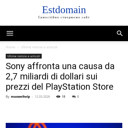
Estdomain
Самостійно створюємо сайт
Home
Ultime notizie e articoli
Ultime notizie e articoli
Sony affronta una causa da
2,7 miliardi di dollari sui
prezzi del PlayStation Store
By
maxwelhelp
-
12.03.2026
18
0