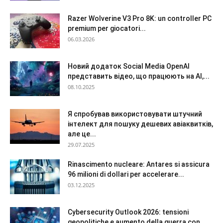
Razer Wolverine V3 Pro 8K: un controller PC
premium per giocatori...
06.03.2026
Новий додаток Social Media OpenAI
представить відео, що працюють на AI,...
08.10.2025
Я спробував використовувати штучний
інтелект для пошуку дешевих авіаквитків,
але це...
29.07.2025
Rinascimento nucleare: Antares si assicura
96 milioni di dollari per accelerare...
03.12.2025
Cybersecurity Outlook 2026: tensioni
geopolitiche e aumento della guerra con