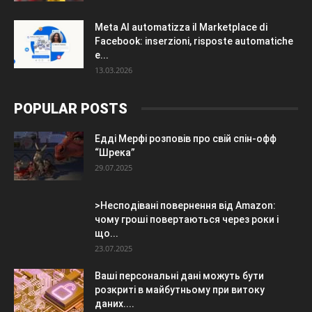
Meta AI automatizza il Marketplace di
Facebook: inserzioni, risposte automatiche
e...
13.03.2026
POPULAR POSTS
Едді Мерфі розповів про свій спін-офф
“Шрека”
29.07.2025
>Несподівані повернення від Amazon:
чому гроші повертаються через роки і
що...
23.07.2025
Ваші персональні дані можуть бути
розкриті в майбутньому при витоку
даних....