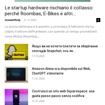
Le startup hardware rischiano il collasso:
perché Roombas, E-Bikes e altri...
maxwelhelp
-
21.12.2025
0
La scorsa settimana si è assistito a un’ondata di fallimenti che ha
colpito il settore dell’hardware, con aziende un tempo promettenti
come iRobot (Roomba),...
Якщо ви не хочете платити за зберігання
спогадів Snapchat, ось як...
17.10.2025
Amazon Alexa ora disponibile sul Web,
ChatGPT stimolante
11.01.2026
Costruisci un sito web Squarespace: una
guida passo passo senza codifica
31.01.2026