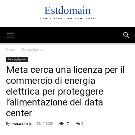
Estdomain
Самостійно створюємо сайт
Home
Без рубрики
Без рубрики
Meta cerca una licenza per il
commercio di energia
elettrica per proteggere
l’alimentazione del data
center
By
maxwelhelp
-
23.11.2025
17
0