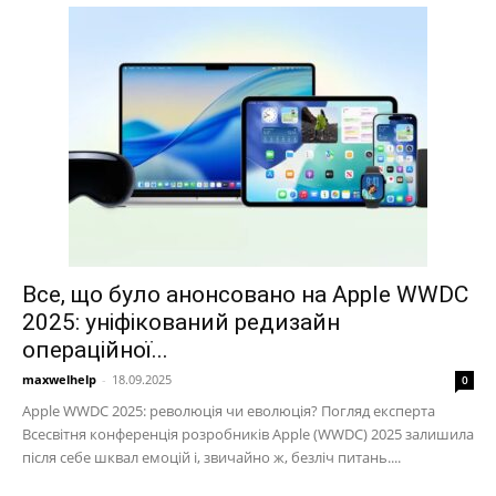
Все, що було анонсовано на Apple WWDC
2025: уніфікований редизайн
операційної...
maxwelhelp
-
18.09.2025
0
Apple WWDC 2025: революція чи еволюція? Погляд експерта
Всесвітня конференція розробників Apple (WWDC) 2025 залишила
після себе шквал емоцій і, звичайно ж, безліч питань....