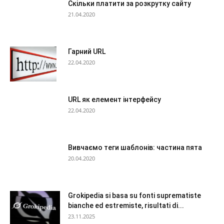
Скільки платити за розкрутку сайту
21.04.2020
Гарний URL
22.04.2020
URL як елемент інтерфейсу
22.04.2020
Вивчаємо теги шаблонів: частина пята
20.04.2020
Grokipedia si basa su fonti suprematiste
bianche ed estremiste, risultati di...
23.11.2025