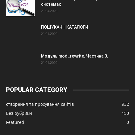
системах
21.04.2020
ПОШУКАЧІ і КАТАЛОГИ
21.04.2020
Модуль mod_rewrite. Частина 3.
21.04.2020
POPULAR CATEGORY
створення та просування сайтів
932
Без рубрики
150
Featured
0