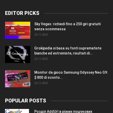
EDITOR PICKS
Sky Vegas: richiedi fino a 250 giri gratuiti
senza scommessa
23.11.2025
Grokipedia si basa su fonti suprematiste
bianche ed estremiste, risultati di...
23.11.2025
Monitor da gioco Samsung Odyssey Neo G9:
$ 800 di sconto...
23.11.2025
POPULAR POSTS
Розділ AddUrl в різних пошукових