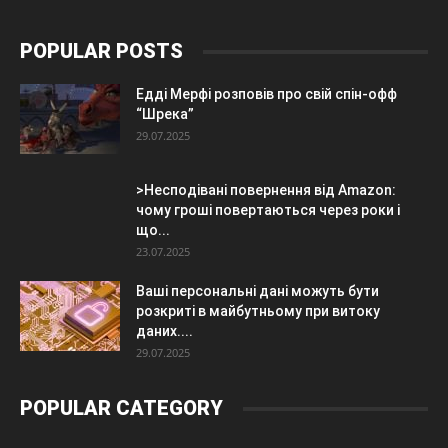
POPULAR POSTS
Едді Мерфі розповів про свій спін-офф
“Шрека”
29.07.2025
>Несподівані повернення від Amazon:
чому гроші повертаються через роки і
що...
23.07.2025
Ваші персональні дані можуть бути
розкриті в майбутньому при витоку
даних....
29.07.2025
POPULAR CATEGORY