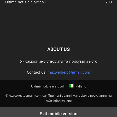
Ultime notizie e articoli
299
ABOUT US
Як самостійно створити та просувати його
Contact us:
maxwelhelp@gmail.com
Ultime notizie e articoli
Italiano
© https://estdomain.com.ua- При копіюванні матеріалів посилання на
сайт обов'язкове
Exit mobile version