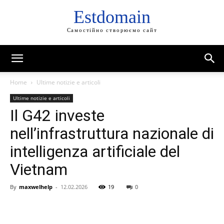
Estdomain
Самостійно створюємо сайт
Home
Ultime notizie e articoli
Ultime notizie e articoli
Il G42 investe
nell’infrastruttura nazionale di
intelligenza artificiale del
Vietnam
By
maxwelhelp
-
12.02.2026
19
0