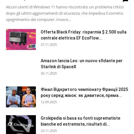
Alcuni utenti di Windows 11 hanno riscontrato un problema critico
dopo gli ultimi aggiornamenti di sicurezza, che impediva il corretto
spegnimento dei computer. Invece...
Offerta Black Friday: risparmia $ 2.500 sulla
centrale elettrica EF EcoFlow...
27.11.2025
Amazon lancia Leo: un nuovo sfidante per
Starlink di SpaceX
26.11.2025
Фінал Відкритого чемпіонату Франції 2025
року серед жінок: як дивитися, пряма...
12.09.2025
Grokipedia si basa su fonti suprematiste
bianche ed estremiste, risultati di...
23.11.2025