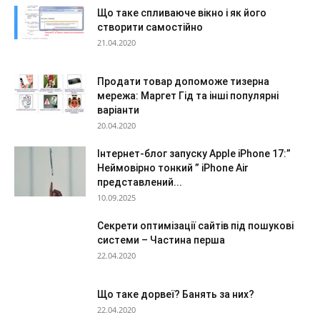
Що таке спливаюче вікно і як його
створити самостійно
21.04.2020
Продати товар допоможе тизерна
мережа: Маргет Гід та інші популярні
варіанти
20.04.2020
Інтернет-блог запуску Apple iPhone 17:”
Неймовірно тонкий ” iPhone Air
представлений...
10.09.2025
Секрети оптимізації сайтів під пошукові
системи – Частина перша
22.04.2020
Що таке дорвеї? Банять за них?
22.04.2020