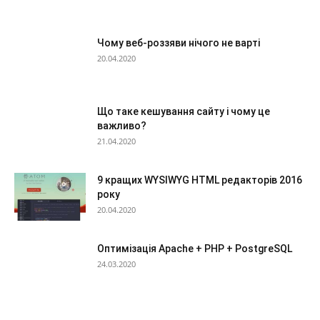
Чому веб-роззяви нічого не варті
20.04.2020
Що таке кешування сайту і чому це
важливо?
21.04.2020
9 кращих WYSIWYG HTML редакторів 2016
року
20.04.2020
Оптимізація Apache + PHP + PostgreSQL
24.03.2020