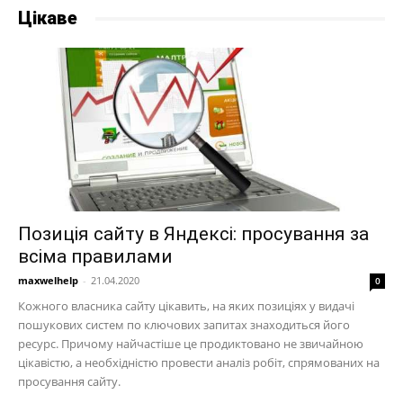
Цікаве
Позиція сайту в Яндексі: просування за
всіма правилами
maxwelhelp
-
21.04.2020
0
Кожного власника сайту цікавить, на яких позиціях у видачі
пошукових систем по ключових запитах знаходиться його
ресурс. Причому найчастіше це продиктовано не звичайною
цікавістю, а необхідністю провести аналіз робіт, спрямованих на
просування сайту.