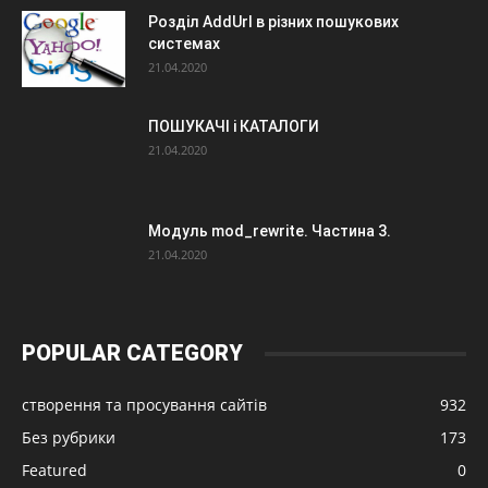
Розділ AddUrl в різних пошукових
системах
21.04.2020
ПОШУКАЧІ і КАТАЛОГИ
21.04.2020
Модуль mod_rewrite. Частина 3.
21.04.2020
POPULAR CATEGORY
створення та просування сайтів
932
Без рубрики
173
Featured
0