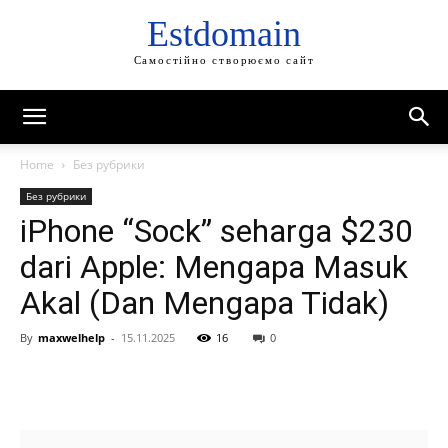
Estdomain
Самостійно створюємо сайт
Home
Без рубрики
Без рубрики
iPhone “Sock” seharga $230
dari Apple: Mengapa Masuk
Akal (Dan Mengapa Tidak)
By
maxwelhelp
-
15.11.2025
16
0