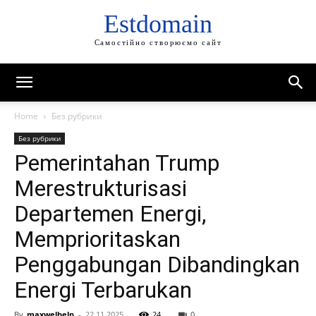
Estdomain
Самостійно створюємо сайт
Home
Без рубрики
Без рубрики
Pemerintahan Trump
Merestrukturisasi
Departemen Energi,
Memprioritaskan
Penggabungan Dibandingkan
Energi Terbarukan
By
maxwelhelp
-
22.11.2025
24
0