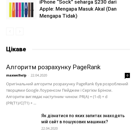
iPhone “Sock” seharga $230 dari
Apple: Mengapa Masuk Akal (Dan
Mengapa Tidak)
Цікаве
Алгоритм розрахунку PageRank
maxwelhelp
-
22.04.2020
0
Оригінальний алгоритм розрахунку PageRank був розроблений
творцями Google Лоуренсом Пейджем і Сергієм Бріном.
Алгоритм виглядає наступним чином: PR(A) = (1-d) + d
(PR(T1)/C(T1) + ...
Як дізнатися по яких запитах знаходять
мій сайт в пошукових машинах?
22.04.2020