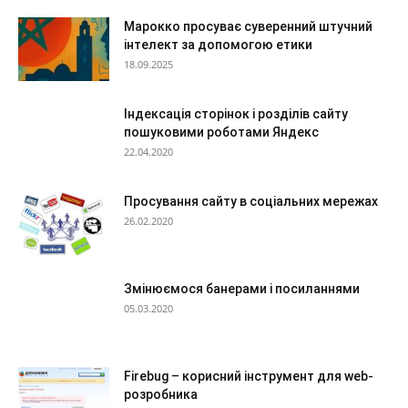
Марокко просуває суверенний штучний
інтелект за допомогою етики
18.09.2025
Індексація сторінок і розділів сайту
пошуковими роботами Яндекс
22.04.2020
Просування сайту в соціальних мережах
26.02.2020
Змінюємося банерами і посиланнями
05.03.2020
Firebug – корисний інструмент для web-
розробника