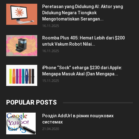
Peretasan yang Didukung AI: Aktor yang
Didukung Negara Tiongkok
Mengotomatiskan Serangan...
16.11.2025
Roomba Plus 405: Hemat Lebih dari $200
untuk Vakum Robot Nilai...
16.11.2025
iPhone “Sock” seharga $230 dari Apple:
Mengapa Masuk Akal (Dan Mengapa...
15.11.2025
POPULAR POSTS
Розділ AddUrl в різних пошукових
системах
21.04.2020