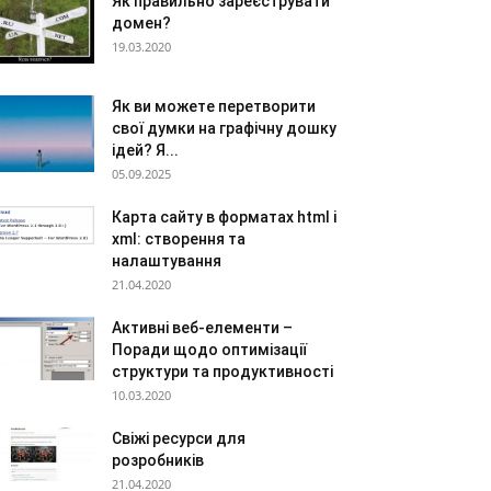
Як правильно зареєструвати
домен?
19.03.2020
Як ви можете перетворити
свої думки на графічну дошку
ідей? Я...
05.09.2025
Карта сайту в форматах html і
xml: створення та
налаштування
21.04.2020
Активні веб-елементи –
Поради щодо оптимізації
структури та продуктивності
10.03.2020
Свіжі ресурси для
розробників
21.04.2020