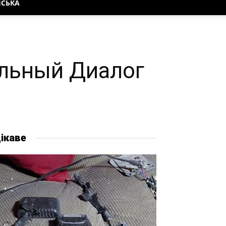
НСЬКА
альный Диалог
ікаве