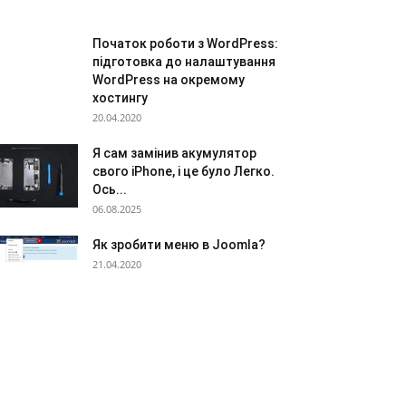
Початок роботи з WordPress:
підготовка до налаштування
WordPress на окремому
хостингу
20.04.2020
Я сам замінив акумулятор
свого iPhone, і це було Легко.
Ось...
06.08.2025
Як зробити меню в Joomla?
21.04.2020