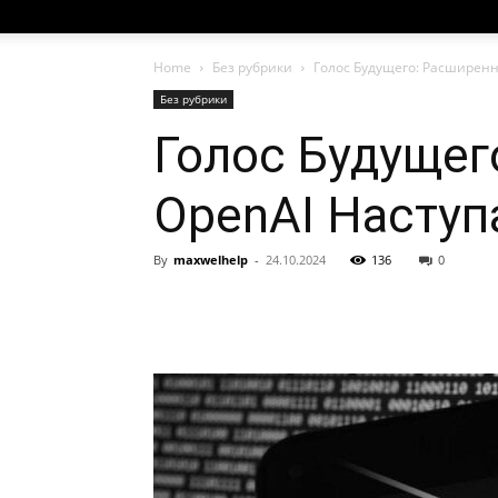
Home
Без рубрики
Голос Будущего: Расширенн
Без рубрики
Голос Будущег
OpenAI Наступ
By
maxwelhelp
-
24.10.2024
136
0