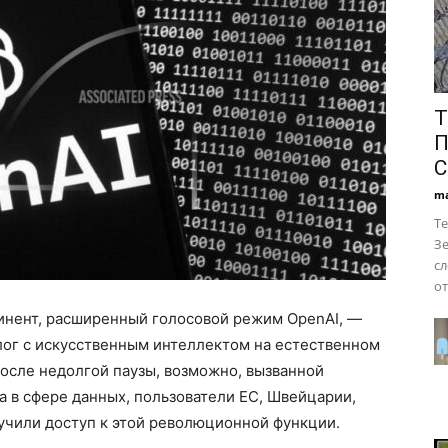
Т
П
С
ma
Те
Зе
сл
от
тинент, расширенный голосовой режим OpenAI, —
лог с искусственным интеллектом на естественном
После недолгой паузы, возможно, вызванной
 в сфере данных, пользователи ЕС, Швейцарии,
учили доступ к этой революционной функции.