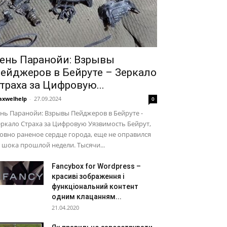
ень Паранойи: Взрывы
ейджеров в Бейруте – Зеркало
траха за Цифровую...
xwelhelp
-
27.09.2024
0
нь Паранойи: Взрывы Пейджеров в Бейруте -
ркало Страха за Цифровую Уязвимость Бейрут,
овно раненое сердце города, еще не оправился
 шока прошлой недели. Тысячи...
Fancybox for Wordpress –
красиві зображення і
функціональний контент
одним клацанням...
21.04.2020