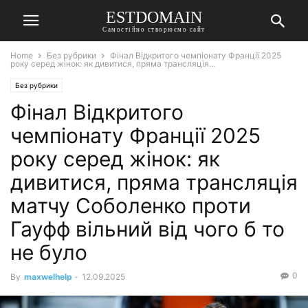
ESTDOMAIN
Самостійно створюємо сайт
Home
Без рубрики
Фінал Відкритого чемпіонату Франції 2025
року серед жінок: як дивитися, пряма трансляція...
Без рубрики
Фінал Відкритого
чемпіонату Франції 2025
року серед жінок: як
дивитися, пряма трансляція
матчу Соболенко проти
Гауфф вільний від чого б то
не було
0
By
maxwelhelp
-
12.09.2025