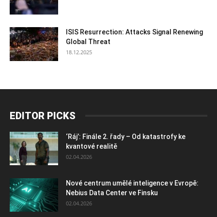
ISIS Resurrection: Attacks Signal Renewing
Global Threat
18.12.2025
EDITOR PICKS
‘Ráj’: Finále 2. řady – Od katastrofy ke
kvantové realitě
02.04.2026
Nové centrum umělé inteligence v Evropě:
Nebius Data Center ve Finsku
02.04.2026