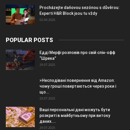
Procházejte daňovou sezónou s důvěrou:
Experti H&R Block jsou tu vždy
02.04.2026
POPULAR POSTS
Едді Мерфі розповів про свій спін-офф
“Шрека”
29.07.2025
>Несподівані повернення від Amazon:
чому гроші повертаються через роки і
що...
23.07.2025
Ваші персональні дані можуть бути
розкриті в майбутньому при витоку
даних....
29.07.2025