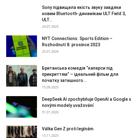
Sony підвищила якість звуку завдяки
новим Bluetooth-динамікам ULT Field 3,
ULT...
24.07.2025
NYT Connections: Sports Edition –
Rozhodnutí 8. prosince 2023
25.01.2026
Британська комедія “каперси під
прикриттям” – ідеальний фільм для
початку затишного...
15.09.2025
DeepSeek AI zpochybňuje OpenAI a Google s
novými modely uvažování
31.01.2026
Válka Gen Z proti legínám
13.11.2025