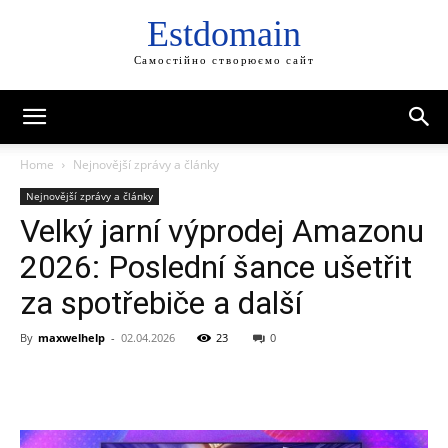
Estdomain
Самостійно створюємо сайт
Home
Nejnovější zprávy a články
Nejnovější zprávy a články
Velký jarní výprodej Amazonu
2026: Poslední šance ušetřit
za spotřebiče a další
By
maxwelhelp
-
02.04.2026
23
0