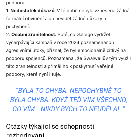
podporu:
1.
Nedostatek důkazů:
V té době nebyla vznesena žádná
formální obvinění a on neviděl žádné důkazy o
pochybení.
2.
Osobní zranitelnost:
Poté, co Gallego vydržel
vyčerpávající kampaň v roce 2024 poznamenanou
agresivními útoky, přiznal, že byl emocionálně citlivý na
podporu spojenců. Poznamenal, že Swalwellův tým využil
této zranitelnosti a přiměl ho k poskytnutí veřejné
podpory, které nyní lituje.
“BYLA TO CHYBA. NEPOCHYBNĚ TO
BYLA CHYBA. KDYŽ TEĎ VÍM VŠECHNO,
CO VÍM… NIKDY BYCH TO NEUDĚLAL.”
Otázky týkající se schopnosti
rozhodování