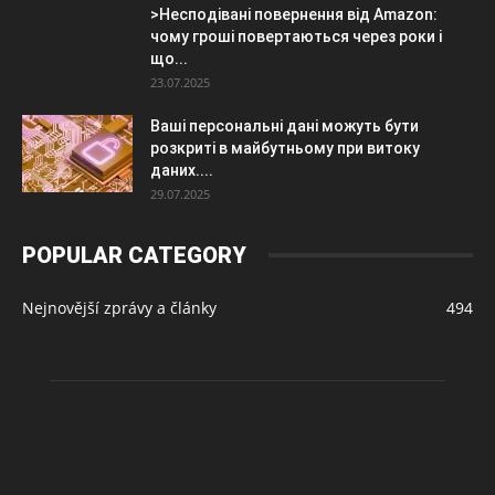
>Несподівані повернення від Amazon:
чому гроші повертаються через роки і
що...
23.07.2025
Ваші персональні дані можуть бути
розкриті в майбутньому при витоку
даних....
29.07.2025
POPULAR CATEGORY
Nejnovější zprávy a články
494