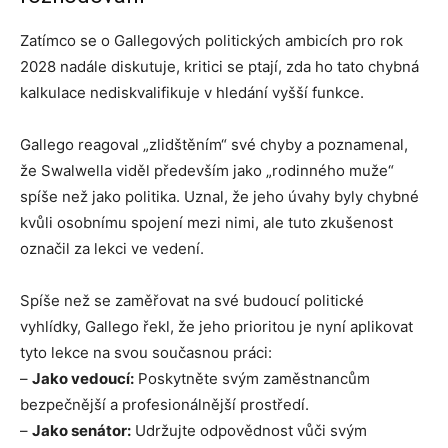
Zatímco se o Gallegových politických ambicích pro rok
2028 nadále diskutuje, kritici se ptají, zda ho tato chybná
kalkulace nediskvalifikuje v hledání vyšší funkce.
Gallego reagoval „zlidštěním“ své chyby a poznamenal,
že Swalwella viděl především jako „rodinného muže“
spíše než jako politika. Uznal, že jeho úvahy byly chybné
kvůli osobnímu spojení mezi nimi, ale tuto zkušenost
označil za lekci ve vedení.
Spíše než se zaměřovat na své budoucí politické
vyhlídky, Gallego řekl, že jeho prioritou je nyní aplikovat
tyto lekce na svou současnou práci:
–
Jako vedoucí:
Poskytněte svým zaměstnancům
bezpečnější a profesionálnější prostředí.
–
Jako senátor:
Udržujte odpovědnost vůči svým