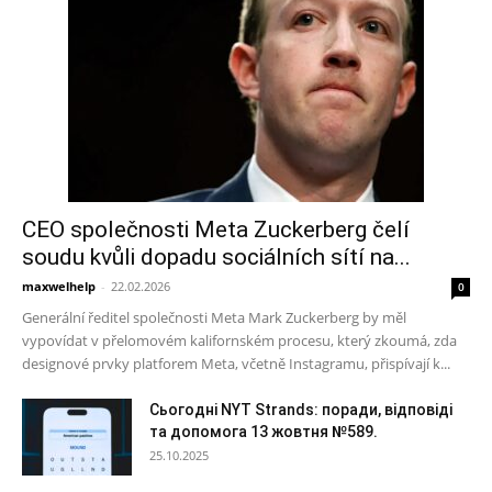
CEO společnosti Meta Zuckerberg čelí
soudu kvůli dopadu sociálních sítí na...
maxwelhelp
-
22.02.2026
0
Generální ředitel společnosti Meta Mark Zuckerberg by měl
vypovídat v přelomovém kalifornském procesu, který zkoumá, zda
designové prvky platforem Meta, včetně Instagramu, přispívají k...
Сьогодні NYT Strands: поради, відповіді
та допомога 13 жовтня №589.
25.10.2025