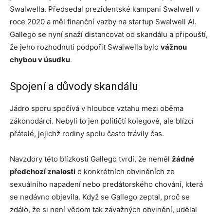
Swalwella. Předsedal prezidentské kampani Swalwell v
roce 2020 a měl finanční vazby na startup Swalwell AI.
Gallego se nyní snaží distancovat od skandálu a připouští,
že jeho rozhodnutí podpořit Swalwella bylo
vážnou
chybou v úsudku
.
Spojení a důvody skandálu
Jádro sporu spočívá v hloubce vztahu mezi oběma
zákonodárci. Nebyli to jen političtí kolegové, ale blízcí
přátelé, jejichž rodiny spolu často trávily čas.
Navzdory této blízkosti Gallego tvrdí, že neměl
žádné
předchozí znalosti
o konkrétních obviněních ze
sexuálního napadení nebo predátorského chování, která
se nedávno objevila. Když se Gallego zeptal, proč se
zdálo, že si není vědom tak závažných obvinění, udělal