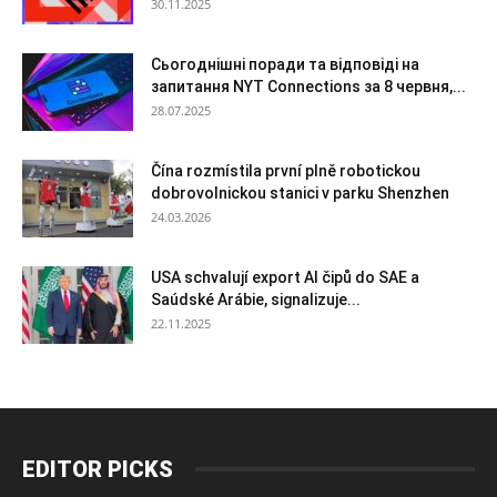
30.11.2025
Сьогоднішні поради та відповіді на
запитання NYT Connections за 8 червня,...
28.07.2025
Čína rozmístila první plně robotickou
dobrovolnickou stanici v parku Shenzhen
24.03.2026
USA schvalují export AI čipů do SAE a
Saúdské Arábie, signalizuje...
22.11.2025
EDITOR PICKS