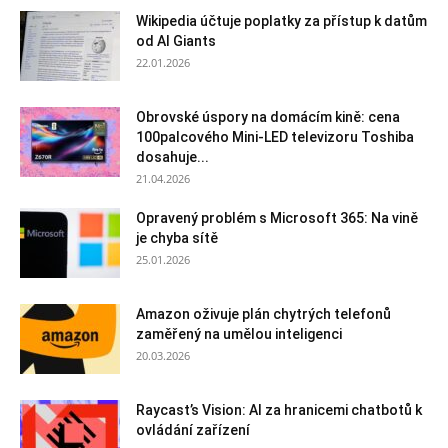
Wikipedia účtuje poplatky za přístup k datům
od AI Giants
22.01.2026
Obrovské úspory na domácím kině: cena
100palcového Mini-LED televizoru Toshiba
dosahuje...
21.04.2026
Opravený problém s Microsoft 365: Na vině
je chyba sítě
25.01.2026
Amazon oživuje plán chytrých telefonů
zaměřený na umělou inteligenci
20.03.2026
Raycast’s Vision: AI za hranicemi chatbotů k
ovládání zařízení