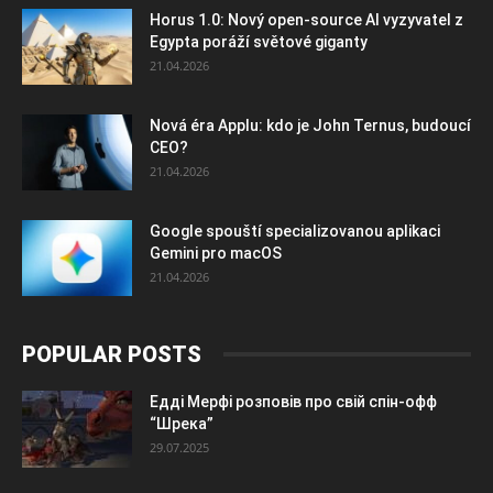
Horus 1.0: Nový open-source AI vyzyvatel z
Egypta poráží světové giganty
21.04.2026
Nová éra Applu: kdo je John Ternus, budoucí
CEO?
21.04.2026
Google spouští specializovanou aplikaci
Gemini pro macOS
21.04.2026
POPULAR POSTS
Едді Мерфі розповів про свій спін-офф
“Шрека”
29.07.2025