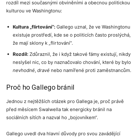
rozdíl mezi současnými obviněními a obecnou politickou
kulturou ve Washingtonu:
Kultura „flirtování“:
Gallego uznal, že ve Washingtonu
existuje prostředí, kde se o politicích často proslýchá,
že mají sklony k „flirtování“.
Rozdíl:
Zdůraznil, že i když takové fámy existují, nikdy
neslyšel nic, co by naznačovalo chování, které by bylo
nevhodné
,
dravé
nebo namířené proti zaměstnancům.
Proč ho Gallego bránil
Jednou z nejtěžších otázek pro Gallega je, proč právě
před měsícem Swalwella tak energicky bránil na
sociálních sítích a nazval ho „bojovníkem“.
Gallego uvedl dva hlavní důvody pro svou zavádějící