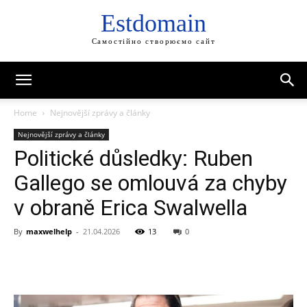
Estdomain
Самостійно створюємо сайт
Home
Nejnovější zprávy a články
Nejnovější zprávy a články
Politické důsledky: Ruben
Gallego se omlouvá za chyby
v obraně Erica Swalwella
By
maxwelhelp
-
21.04.2026
13
0