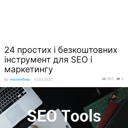
24 простих і безкоштовних
інструмент для SEO і
маркетингу
907
0
By
maxwelhelp
-
12.03.2020