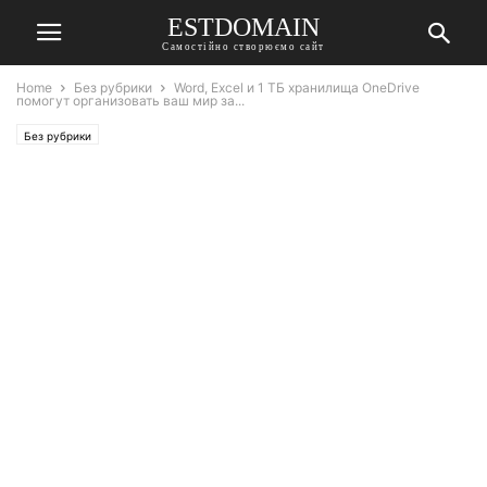
ESTDOMAIN
Самостійно створюємо сайт
Home
Без рубрики
Word, Excel и 1 ТБ хранилища OneDrive
помогут организовать ваш мир за...
Без рубрики