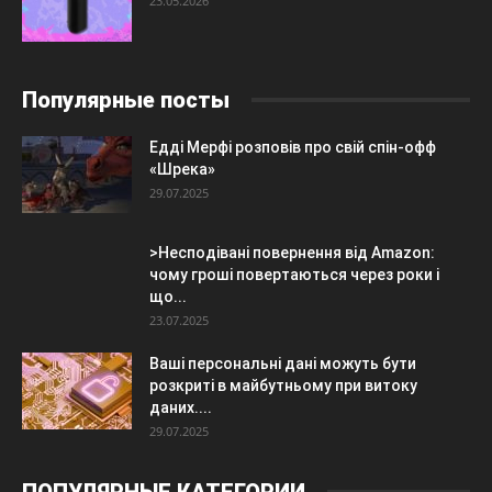
23.05.2026
Популярные посты
Едді Мерфі розповів про свій спін-офф
«Шрека»
29.07.2025
>Несподівані повернення від Amazon:
чому гроші повертаються через роки і
що...
23.07.2025
Ваші персональні дані можуть бути
розкриті в майбутньому при витоку
даних....
29.07.2025
ПОПУЛЯРНЫЕ КАТЕГОРИИ