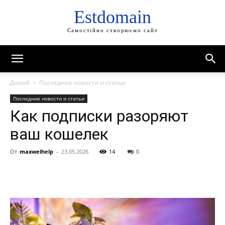
Estdomain
Самостійно створюємо сайт
Домой
Последние новости и статьи
Последние новости и статьи
Как подписки разоряют
ваш кошелек
От
maxwelhelp
-
23.05.2026
14
0