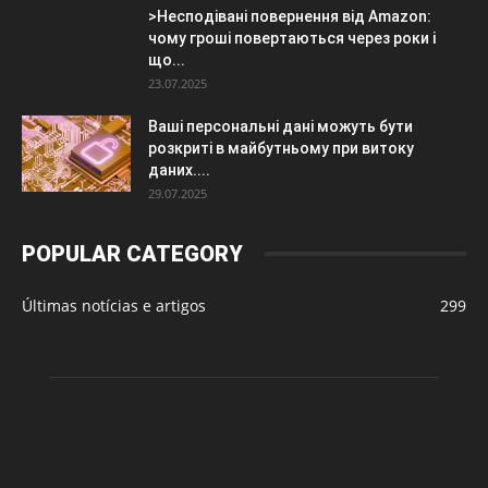
>Несподівані повернення від Amazon:
чому гроші повертаються через роки і
що...
23.07.2025
Ваші персональні дані можуть бути
розкриті в майбутньому при витоку
даних....
29.07.2025
POPULAR CATEGORY
Últimas notícias e artigos
299