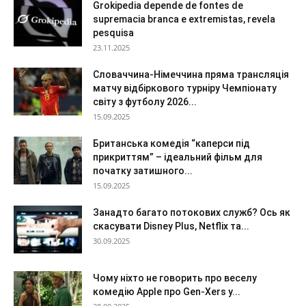
Grokipedia depende de fontes de
supremacia branca e extremistas, revela
pesquisa
23.11.2025
Словаччина-Німеччина пряма трансляція
матчу відбіркового турніру Чемпіонату
світу з футболу 2026...
15.09.2025
Британська комедія “каперси під
прикриттям” – ідеальний фільм для
початку затишного...
15.09.2025
Занадто багато потокових служб? Ось як
скасувати Disney Plus, Netflix та...
30.09.2025
Чому ніхто не говорить про веселу
комедію Apple про Gen-Xers у...