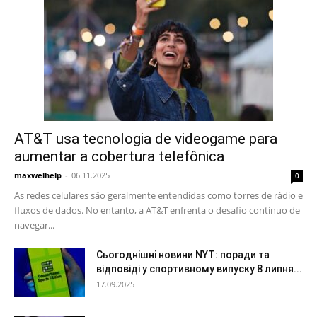
AT&T usa tecnologia de videogame para
aumentar a cobertura telefônica
maxwelhelp
-
06.11.2025
0
As redes celulares são geralmente entendidas como torres de rádio e
fluxos de dados. No entanto, a AT&T enfrenta o desafio contínuo de
navegar...
Сьогоднішні новини NYT: поради та
відповіді у спортивному випуску 8 липня...
17.09.2025