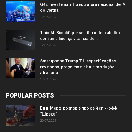
G42 investe na infraestrutura nacional de IA
do Vietnã
12.02.2026
1min.AI: Simplifique seu fluxo de trabalho
com uma licença vitalícia de...
12.02.2026
Smartphone Trump T1: especificações
revisadas, preço mais alto e produção
atrasada
12.02.2026
POPULAR POSTS
Едді Мерфі розповів про свій спін-офф
“Шрека”
29.07.2025