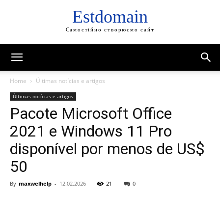
Estdomain
Самостійно створюємо сайт
Home
Últimas notícias e artigos
Últimas notícias e artigos
Pacote Microsoft Office
2021 e Windows 11 Pro
disponível por menos de US$
50
By
maxwelhelp
-
12.02.2026
21
0