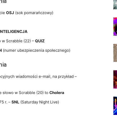
nia
ócie
OSJ
(sok pomarańczowy)
INTELIGENCJA
o w Scrabble (22) –
QUIZ
N
(numer ubezpieczenia społecznego)
nia
yjnych wiadomości e-mail, na przykład –
e słowo w Scrabble (20) to
Cholera
5 r. –
SNL
(Saturday Night Live)