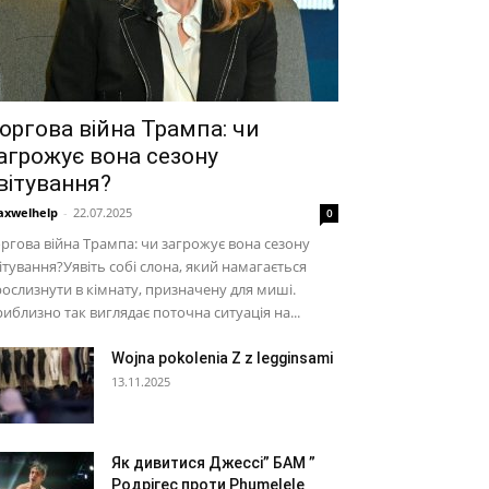
оргова війна Трампа: чи
агрожує вона сезону
вітування?
xwelhelp
-
22.07.2025
0
ргова війна Трампа: чи загрожує вона сезону
ітування?Уявіть собі слона, який намагається
ослизнути в кімнату, призначену для миші.
иблизно так виглядає поточна ситуація на...
Wojna pokolenia Z z legginsami
13.11.2025
Як дивитися Джессі” БАМ ”
Родрігес проти Phumelele