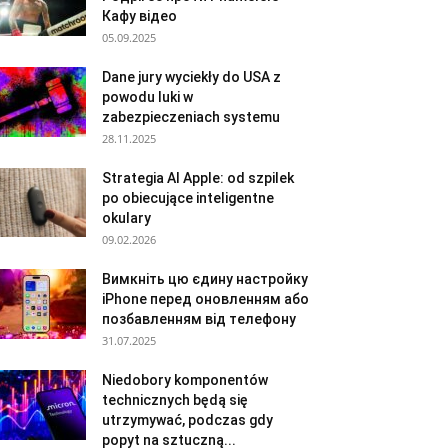
Кафу відео
05.09.2025
Dane jury wyciekły do USA z
powodu luki w
zabezpieczeniach systemu
28.11.2025
Strategia AI Apple: od szpilek
po obiecujące inteligentne
okulary
09.02.2026
Вимкніть цю єдину настройку
iPhone перед оновленням або
позбавленням від телефону
31.07.2025
Niedobory komponentów
technicznych będą się
utrzymywać, podczas gdy
popyt na sztuczną...