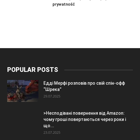
prywatność
POPULAR POSTS
Едді Мерфі розповів про свій спін-офф
“Шрека”
29.07.2025
>Несподівані повернення від Amazon:
чому гроші повертаються через роки і
що...
23.07.2025