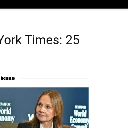
York Times: 25
ікаве