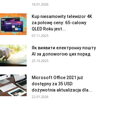
16.01.2026
Kup niesamowity telewizor 4K
za połowę ceny: 65-calowy
QLED Roku jest...
07.11.2025
Як виявити електронну пошту
AI за допомогою цих порад
25.10.2025
Microsoft Office 2021 już
dostępny za 35 USD:
dożywotnia aktualizacja dla...
22.01.2026