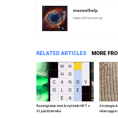
maxwelhelp
https://ttt.1ca.com.ua
RELATED ARTICLES
MORE FR
Rozwiązanie mini krzyżówki NYT z
Strategia A
31 października
obiecujące 