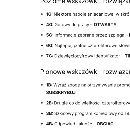
Poziome wskazówki i rozwiąza
1G:
Niektóre napoje śniadaniowe, w skr
4G:
Gotowy do pracy –
OTWARTY
5G:
Informacje zebrane przez szpiega –
6G:
Najlepiej płatne czteroliterowe słow
7G:
Dziewięciocyfrowy identyfikator –
TI
Pionowe wskazówki i rozwiąza
1B:
Wyraź zgodę na otrzymywanie promoc
SUBSKRYBUJ
2B:
Drugie co do wielkości czteroliterow
3B:
Szkicowy program komediowy od 197
4B:
Odpowiedzialność –
OBCIĄG