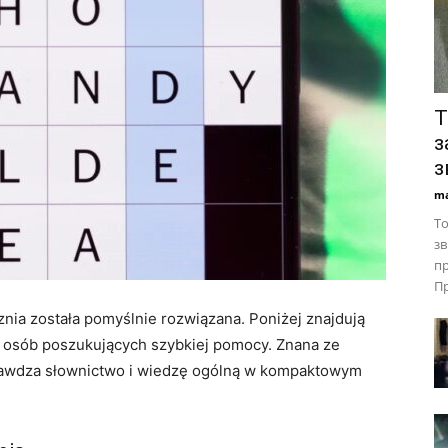
Т
з
з
ma
То
зв
пр
Пр
nia została pomyślnie rozwiązana. Poniżej znajdują
a osób poszukujących szybkiej pomocy. Znana ze
prawdza słownictwo i wiedzę ogólną w kompaktowym