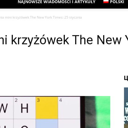
NAJNOWSZE WIADOMOŚCI I ARTYKUŁY
POLSKI
ia mini krzyżówek The New York Times: 25 stycznia
ni krzyżówek The New 
Ц