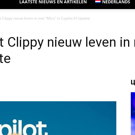
LAATSTE NIEUWS EN ARTIKELEN
NEDERLANDS
t Clippy nieuw leven in met “Mico” in Copilot AI Update
t Clippy nieuw leven in
te
Ц