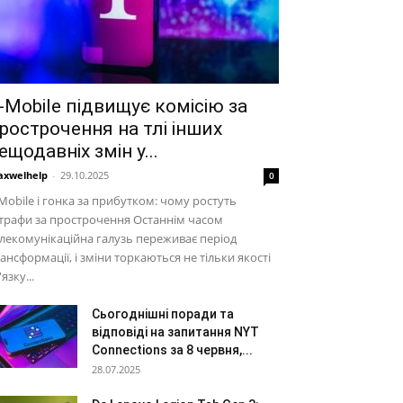
-Mobile підвищує комісію за
рострочення на тлі інших
ещодавніх змін у...
xwelhelp
-
29.10.2025
0
Mobile і гонка за прибутком: чому ростуть
трафи за прострочення Останнім часом
лекомунікаційна галузь переживає період
ансформації, і зміни торкаються не тільки якості
'язку...
Сьогоднішні поради та
відповіді на запитання NYT
Connections за 8 червня,...
28.07.2025