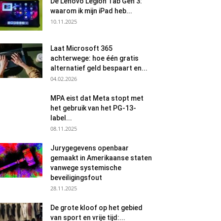
De Lenovo Legion Tab Gen 3:
waarom ik mijn iPad heb...
10.11.2025
Laat Microsoft 365
achterwege: hoe één gratis
alternatief geld bespaart en...
04.02.2026
MPA eist dat Meta stopt met
het gebruik van het PG-13-
label...
08.11.2025
Jurygegevens openbaar
gemaakt in Amerikaanse staten
vanwege systemische
beveiligingsfout
28.11.2025
De grote kloof op het gebied
van sport en vrije tijd:...