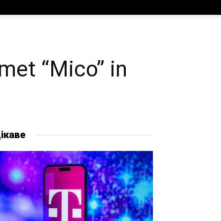
 met “Mico” in
ікаве