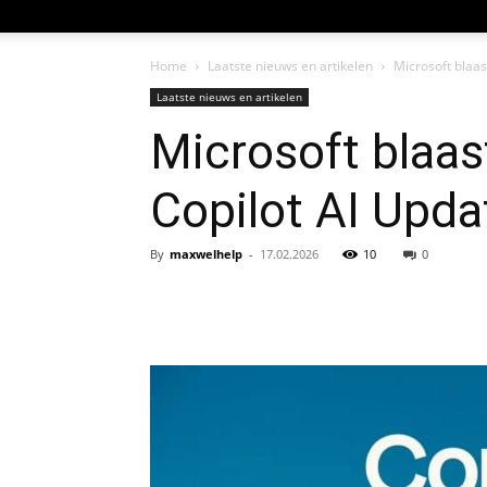
Home
Laatste nieuws en artikelen
Microsoft blaas
Laatste nieuws en artikelen
Microsoft blaas
Copilot AI Upda
By
maxwelhelp
-
17.02.2026
10
0