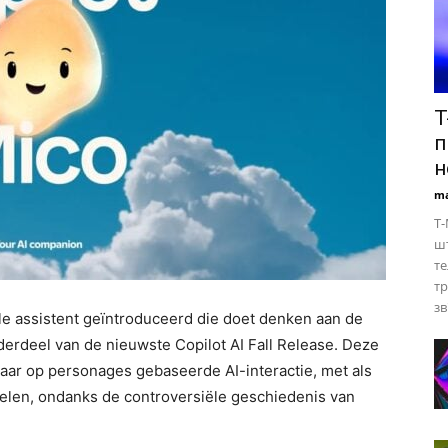
T
п
н
ma
T-
ш
те
тр
зв
ale assistent geïntroduceerd die doet denken aan de
derdeel van de nieuwste Copilot AI Fall Release. Deze
aar op personages gebaseerde AI-interactie, met als
oelen, ondanks de controversiële geschiedenis van