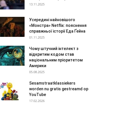
13.11.2025
Усередині найновішого
«Монстра» Netflix: пояснення
справжньої історії Еда Ґейна
01.11.2025
Чому штучний інтелект з
відкритим кодом став
національним пріоритетом
Америки
05.08.2025
Sesamstraatklassiekers
worden nu gratis gestreamd op
YouTube
17.02.2026