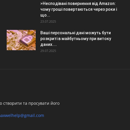
>Несподівані повернення від Amazon:
чому гроші повертаються через роки і
що...
23.07.2025
Ваші персональні дані можуть бути
розкриті в майбутньому при витоку
даних....
29.07.2025
о створити та просувати його
axwelhelp@gmail.com