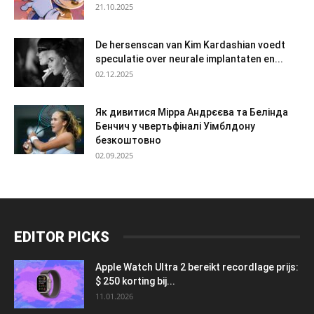
21.10.2025
De hersenscan van Kim Kardashian voedt
speculatie over neurale implantaten en...
02.12.2025
Як дивитися Мірра Андрєєва та Белінда
Бенчич у чвертьфіналі Уімблдону
безкоштовно
02.09.2025
EDITOR PICKS
Apple Watch Ultra 2 bereikt recordlage prijs:
$ 250 korting bij...
11.01.2026