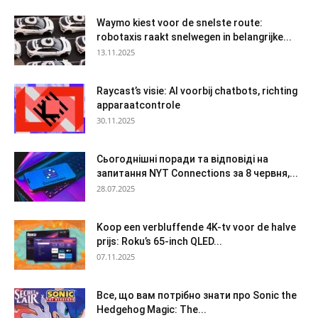
Waymo kiest voor de snelste route:
robotaxis raakt snelwegen in belangrijke...
13.11.2025
Raycast’s visie: AI voorbij chatbots, richting
apparaatcontrole
30.11.2025
Сьогоднішні поради та відповіді на
запитання NYT Connections за 8 червня,...
28.07.2025
Koop een verbluffende 4K-tv voor de halve
prijs: Roku’s 65-inch QLED...
07.11.2025
Все, що вам потрібно знати про Sonic the
Hedgehog Magic: The...