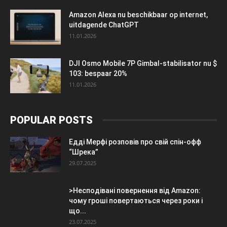
Amazon Alexa nu beschikbaar op internet,
uitdagende ChatGPT
11.01.2026
DJI Osmo Mobile 7P Gimbal-stabilisator nu $
103: bespaar 20%
11.01.2026
POPULAR POSTS
Едді Мерфі розповів про свій спін-офф
“Шрека”
29.07.2025
>Несподівані повернення від Amazon:
чому гроші повертаються через роки і
що...
23.07.2025