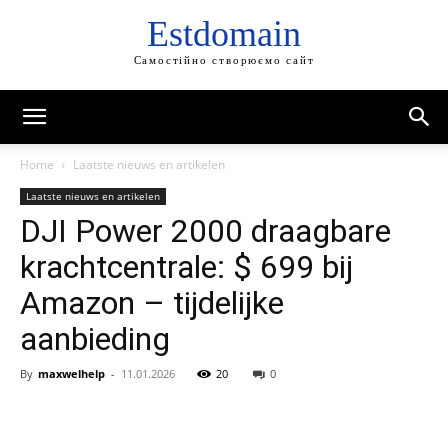
Estdomain
Самостійно створюємо сайт
Home
Laatste nieuws en artikelen
Laatste nieuws en artikelen
DJI Power 2000 draagbare
krachtcentrale: $ 699 bij
Amazon – tijdelijke
aanbieding
By
maxwelhelp
-
11.01.2026
20
0