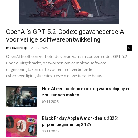
OpenAI’s GPT-5.2-Codex: geavanceerde AI
voor veilige softwareontwikkeling
maxwelhelp
-
21.12.2025
0
OpenAI heeft een verbeterde versie van zijn codeermodel, GPT-5.2-
Codex, uitgebracht, ontworpen om complexe software-
engineeringtaken uit te voeren met verbeterde
cyberbeveiligingsfuncties. Deze nieuwe iteratie bouwt...
Hoe AI een nucleaire oorlog waarschijnlijker
zou kunnen maken
09.11.2025
Black Friday Apple Watch-deals 2025:
prijzen beginnen bij $ 129
30.11.2025