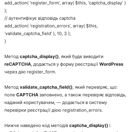
add_action( ‘register_form’, array( $this, ‘captcha_display’ )
);
// аутентифікує відповідь captcha
add_action( ‘registration_errors’, array( $this,
‘validate_captcha_field’ ), 10, 3 );
}
Метод
captcha_display()
, який буде виводити
reCAPTCHA
, додається у форму реєстрації
WordPress
через дію
register_form
.
Метод
validate_captcha_field()
, який перевіряє, що:
поле
CAPTCHA
заповнено, а також перевіряє відповідь,
наданий користувачем, — додається в систему
перевірки реєстрації дією
registration_errors
.
Нижче наведено код методів
captcha_display()
і