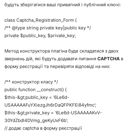
будуть зберігатися ваші приватний і публічний ключі:
class Captcha_Registration_Form {
/** @type string private key|public key */
private $public_key, $private_key;
Метод конструктора плагіна буде складатися з двох
звернень дій, які будуть додавати питання
CAPTCHA
в
форму реєстрації та перевіряти відповіді на них:
/** конструктор класу */
public function __construct() {
$this-&gt;public_key = ‘6Le6d-
USAAAAAFuYXiezgJh6rDaQFPKFEi84yfmc’;
$this-&gt;private_key = ‘6Le6d-USAAAAAKvV-
30YdZbdl4DVmg_geKyUxF6b’;
// додає captcha в форму реєстрації