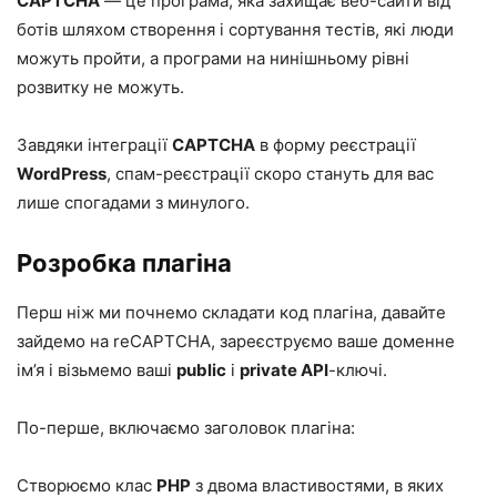
CAPTCHA
— це програма, яка захищає веб-сайти від
ботів шляхом створення і сортування тестів, які люди
можуть пройти, а програми на нинішньому рівні
розвитку не можуть.
Завдяки інтеграції
CAPTCHA
в форму реєстрації
WordPress
, спам-реєстрації скоро стануть для вас
лише спогадами з минулого.
Розробка плагіна
Перш ніж ми почнемо складати код плагіна, давайте
зайдемо на
reCAPTCHA
, зареєструємо ваше доменне
ім’я і візьмемо ваші
public
і
private API
-ключі.
По-перше, включаємо заголовок плагіна:
Створюємо клас
PHP
з двома властивостями, в яких