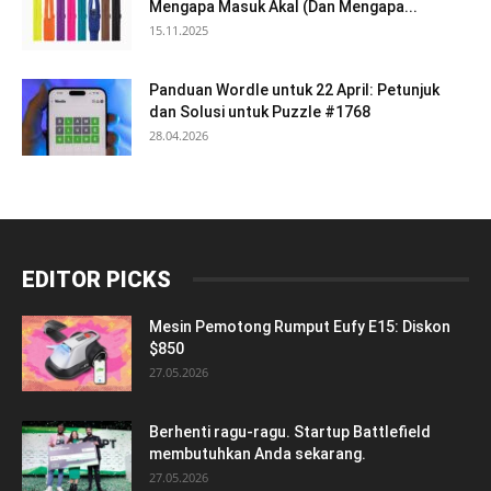
Mengapa Masuk Akal (Dan Mengapa...
15.11.2025
Panduan Wordle untuk 22 April: Petunjuk
dan Solusi untuk Puzzle #1768
28.04.2026
EDITOR PICKS
Mesin Pemotong Rumput Eufy E15: Diskon
$850
27.05.2026
Berhenti ragu-ragu. Startup Battlefield
membutuhkan Anda sekarang.
27.05.2026