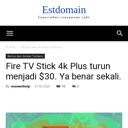
Estdomain
Самостійно створюємо сайт
Home
Berita dan Artikel Terbaru
Berita dan Artikel Terbaru
Fire TV Stick 4k Plus turun
menjadi $30. Ya benar sekali.
By
maxwelhelp
-
27.05.2026
15
0