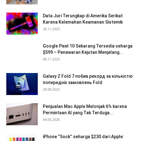
Data Juri Terungkap di Amerika Serikat
Karena Kelemahan Keamanan Sistemik
28.11.2025
Google Pixel 10 Sekarang Tersedia seharga
$599 – Penawaran Kejutan Menjelang...
08.11.2025
Galaxy Z Fold 7 побив рекорд за кількістю
попередніх замовлень Fold
28.08.2025
Penjualan Mac Apple Melonjak 6% karena
Permintaan AI yang Tak Terduga...
04.05.2026
iPhone “Sock” seharga $230 dari Apple: