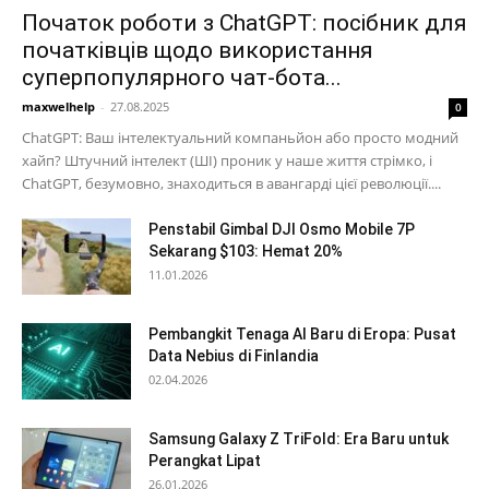
Початок роботи з ChatGPT: посібник для
початківців щодо використання
суперпопулярного чат-бота...
maxwelhelp
-
27.08.2025
0
ChatGPT: Ваш інтелектуальний компаньйон або просто модний
хайп? Штучний інтелект (ШІ) проник у наше життя стрімко, і
ChatGPT, безумовно, знаходиться в авангарді цієї революції....
Penstabil Gimbal DJI Osmo Mobile 7P
Sekarang $103: Hemat 20%
11.01.2026
Pembangkit Tenaga AI Baru di Eropa: Pusat
Data Nebius di Finlandia
02.04.2026
Samsung Galaxy Z TriFold: Era Baru untuk
Perangkat Lipat
26.01.2026