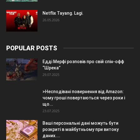
Netflix Tayang. Lagi.
26.05.2026
POPULAR POSTS
Едді Мерфі розповів про свій спін-офф
“Шрека”
29.07.2025
>Несподівані повернення від Amazon:
чому гроші повертаються через роки і
що...
23.07.2025
Ваші персональні дані можуть бути
розкриті в майбутньому при витоку
даних....