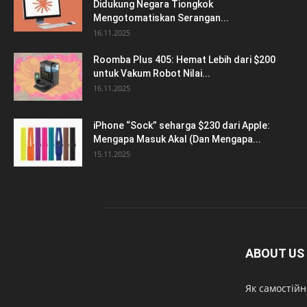
Didukung Negara Tiongkok
Mengotomatiskan Serangan...
16.11.2025
Roomba Plus 405: Hemat Lebih dari $200
untuk Vakum Robot Nilai...
16.11.2025
iPhone “Sock” seharga $230 dari Apple:
Mengapa Masuk Akal (Dan Mengapa...
15.11.2025
ABOUT US
Як самостійн