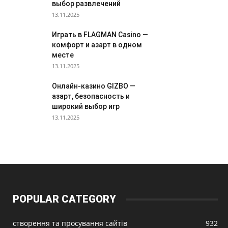
выбор развлечений
13.11.2025
Играть в FLAGMAN Casino —
комфорт и азарт в одном
месте
13.11.2025
Онлайн-казино GIZBO —
азарт, безопасность и
широкий выбор игр
13.11.2025
POPULAR CATEGORY
створення та просування сайтів
932