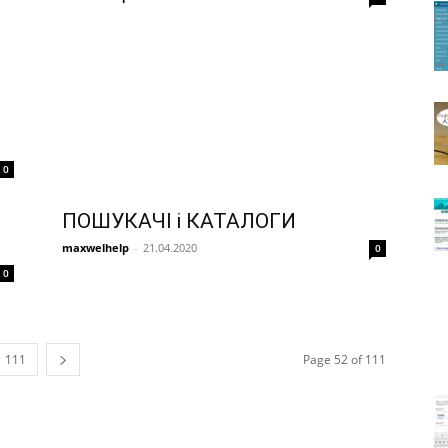
0
ПОШУКАЧІ і КАТАЛОГИ
maxwelhelp
-
21.04.2020
0
0
111
Page 52 of 111