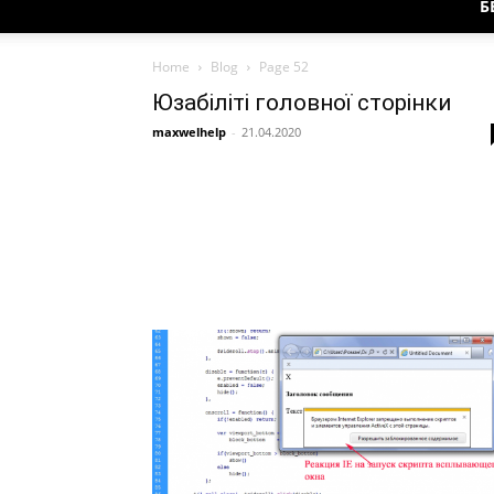
Б
Home
Blog
Page 52
Юзабіліті головної сторінки
maxwelhelp
-
21.04.2020