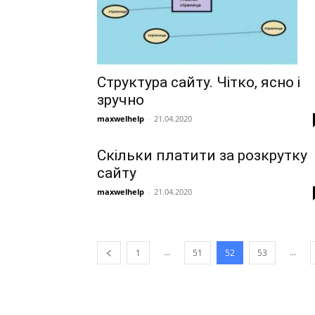
Структура сайту. Чітко, ясно і
зручно
maxwelhelp
-
21.04.2020
Скільки платити за розкрутку
сайту
maxwelhelp
-
21.04.2020
...
...
1
51
52
53