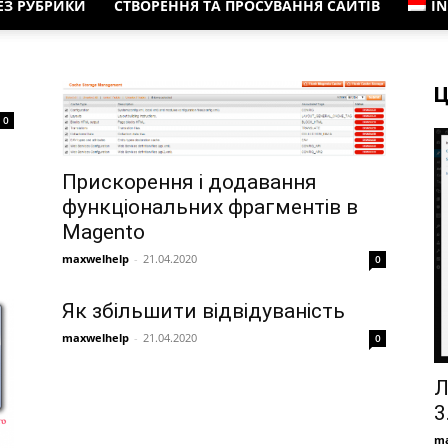
ЕЗ РУБРИКИ
СТВОРЕННЯ ТА ПРОСУВАННЯ САЙТІВ
I
Ц
0
Прискорення і додавання
функціональних фрагментів в
Magento
maxwelhelp
-
21.04.2020
0
Як збільшити відвідуваність
maxwelhelp
-
21.04.2020
0
Л
3
ma