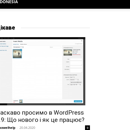
NDONESIA
ікаве
аскаво просимо в WordPress
.9: Що нового і як це працює?
xwelhelp
-
20.04.2020
0