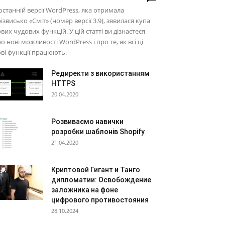
останній версії WordPress, яка отримала
ізвисько «Сміт» (номер версії 3.9), зявилася купа
вих чудових функцій. У цій статті ви дізнаєтеся
о нові можливості WordPress і про те, як всі ці
ві функції працюють.
Редиректи з використанням
HTTPS
20.04.2020
Розвиваємо навички
розробки шаблонів Shopify
21.04.2020
Криптовой Гигант и Танго
дипломатии: Освобождение
заложника на фоне
цифрового противостояния
28.10.2024