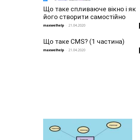
Що таке спливаюче вікно і як
його створити самостійно
maxwelhelp
-
21.04.2020
Що таке CMS? (1 частина)
maxwelhelp
-
21.04.2020