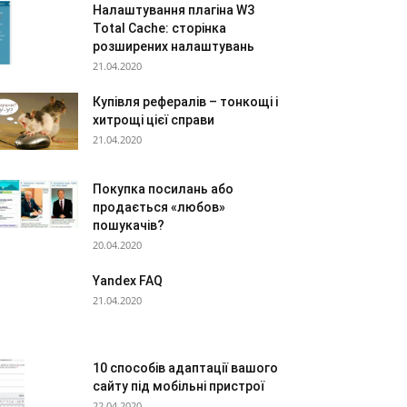
Налаштування плагіна W3
Total Cache: сторінка
розширених налаштувань
21.04.2020
Купівля рефералів – тонкощі і
хитрощі цієї справи
21.04.2020
Покупка посилань або
продається «любов»
пошукачів?
20.04.2020
Yandex FAQ
21.04.2020
10 способів адаптації вашого
сайту під мобільні пристрої
22.04.2020