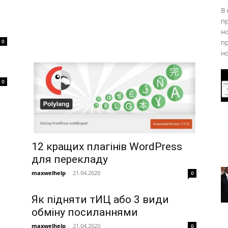
В 
пр
но
пр
0
но
0
12 кращих плагінів WordPress
для перекладу
maxwelhelp
-
21.04.2020
0
Як підняти тИЦ або 3 види
обміну посиланнями
maxwelhelp
-
21.04.2020
0