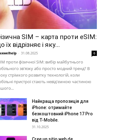
ізична SIM – карта проти eSIM:
о їх відрізняє і яку...
xwelhelp
-
31.08.2025
0
IM проти фізичної SIM: вибір майбутнього
більного зв'язку або просто модний тренд? В
оху стрімкого розвитку технологій, коли
більні пристрої стають невід'ємною частиною
шого...
Найкраща пропозиція для
iPhone: отримайте
безкоштовний iPhone 17 Pro
від T-Mobile.
31.10.2025
Cree un sitio web de