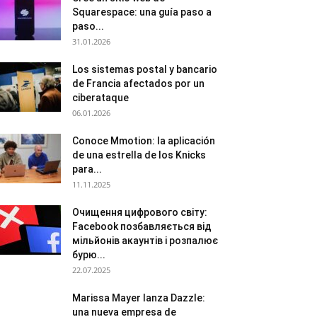
Squarespace: una guía paso a
paso...
31.01.2026
Los sistemas postal y bancario
de Francia afectados por un
ciberataque
06.01.2026
Conoce Mmotion: la aplicación
de una estrella de los Knicks
para...
11.11.2025
Очищення цифрового світу:
Facebook позбавляється від
мільйонів акаунтів і розпалює
бурю...
22.07.2025
Marissa Mayer lanza Dazzle:
una nueva empresa de