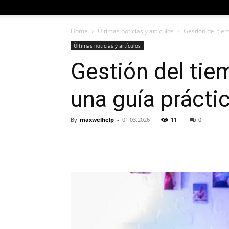
Home
Últimas noticias y artículos
Gestión del tie
Últimas noticias y artículos
Gestión del tie
una guía prácti
By
maxwelhelp
-
01.03.2026
11
0