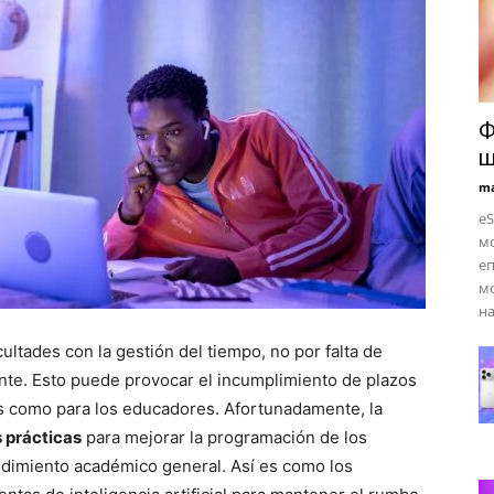
Ф
щ
ma
eS
мо
еп
мо
на
ultades con la gestión del tiempo, no por falta de
iente. Esto puede provocar el incumplimiento de plazos
es como para los educadores. Afortunadamente, la
s prácticas
para mejorar la programación de los
endimiento académico general. Así es como los