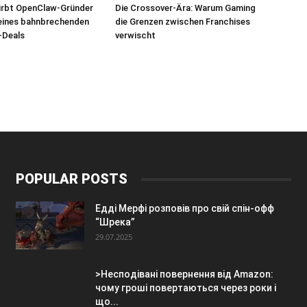
irbt OpenClaw-Gründer
Die Crossover-Ära: Warum Gaming
eines bahnbrechenden
die Grenzen zwischen Franchises
-Deals
verwischt
POPULAR POSTS
Едді Мерфі розповів про свій спін-офф
“Шрека”
29.07.2025
>Несподівані повернення від Amazon:
чому гроші повертаються через роки і
що...