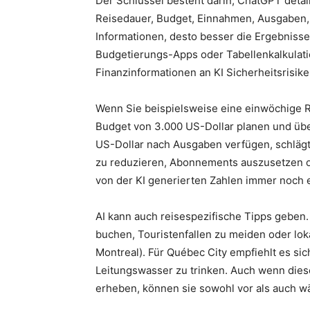
Der Schlüssel besteht darin, ChatGPT detail
Reisedauer, Budget, Einnahmen, Ausgaben, 
Informationen, desto besser die Ergebniss
Budgetierungs-Apps oder Tabellenkalkulati
Finanzinformationen an KI Sicherheitsrisiken
Wenn Sie beispielsweise eine einwöchige 
Budget von 3.000 US-Dollar planen und üb
US-Dollar nach Ausgaben verfügen, schläg
zu reduzieren, Abonnements auszusetzen o
von der KI generierten Zahlen immer noch ei
AI kann auch reisespezifische Tipps geben. 
buchen, Touristenfallen zu meiden oder lok
Montreal). Für Québec City empfiehlt es si
Leitungswasser zu trinken. Auch wenn dies
erheben, können sie sowohl vor als auch w