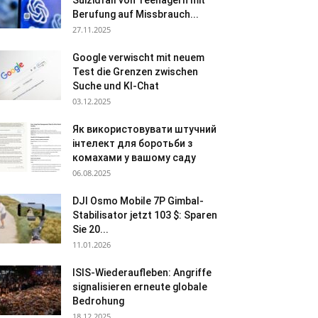
Suizidfall von Teenagern mit
Berufung auf Missbrauch...
27.11.2025
Google verwischt mit neuem
Test die Grenzen zwischen
Suche und KI-Chat
03.12.2025
Як використовувати штучний
інтелект для боротьби з
комахами у вашому саду
06.08.2025
DJI Osmo Mobile 7P Gimbal-
Stabilisator jetzt 103 $: Sparen
Sie 20...
11.01.2026
ISIS-Wiederaufleben: Angriffe
signalisieren erneute globale
Bedrohung
18.12.2025