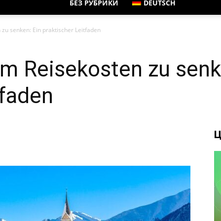
БЕЗ РУБРИКИ
DEUTSCH
 zu senken: Ein praktischer Leitfaden
um Reisekosten zu senk
tfaden
Ц