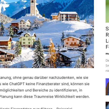
S
R
L
F
ma
De
Sm
ni
lanung, ohne genau darüber nachzudenken, wie sie
s wie ChatGPT keine Finanzberater sind, können sie
öglichkeiten und Bereiche zu identifizieren, in
 Planung kann diese Traumreise Wirklichkeit werden.