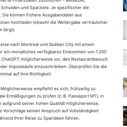
lierte Finanzdaten zuzuführen – Reiseziel,
Schulden und Sparziele. Je spezifischer die
e. Sie können frühere Ausgabendaten aus
onen hochladen (obwohl die Weitergabe vertraulicher
 birgt).
Reise nach Montreal und Québec City mit einem
er ein monatliches verfügbares Einkommen von 1.200
t ChatGPT möglicherweise vor, den Restaurantbesuch
der Impulskäufe einzuschränken. Überprüfen Sie die
nmal auf ihre Richtigkeit.
Möglicherweise empfiehlt es sich, frühzeitig zu
ale Ermäßigungen zu prüfen (z. B. Passeport MTL in
ch aufgrund seiner hohen Qualität möglicherweise,
e Vorschläge keinen Anspruch auf Vollständigkeit
ährend Ihrer Reise zu Sparideen führen.