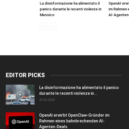
La disinformazione ha alimentato il
OpenAI erw
panico durante le recenti violenze in
im Rahmen 
Messico
AI-Agenten
EDITOR PICKS
La disinformazione ha alimentato il panico
durante le recenti violenze in...
25.02.2026
OpenAI erwirbt OpenClaw-Gründer im
Rahmen eines bahnbrechenden AI-
Agenten-Deals