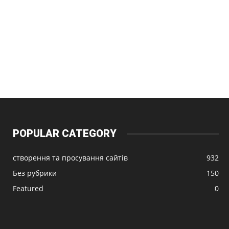
POPULAR CATEGORY
створення та просування сайтів
932
Без рубрики
150
Featured
0