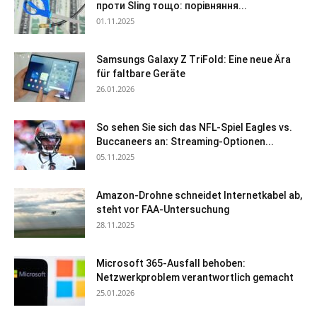
проти Sling тощо: порівняння...
01.11.2025
Samsungs Galaxy Z TriFold: Eine neue Ära
für faltbare Geräte
26.01.2026
So sehen Sie sich das NFL-Spiel Eagles vs.
Buccaneers an: Streaming-Optionen...
05.11.2025
Amazon-Drohne schneidet Internetkabel ab,
steht vor FAA-Untersuchung
28.11.2025
Microsoft 365-Ausfall behoben:
Netzwerkproblem verantwortlich gemacht
25.01.2026