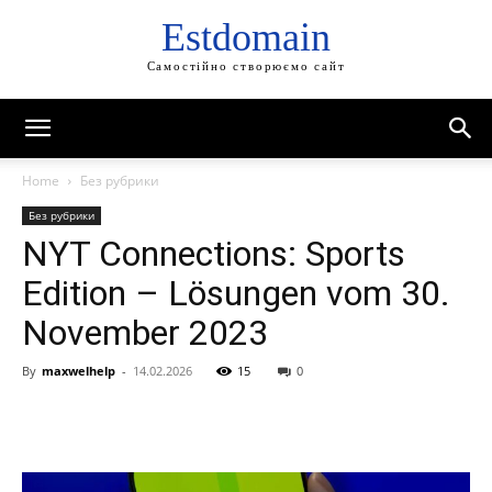
Estdomain
Самостійно створюємо сайт
Home
Без рубрики
Без рубрики
NYT Connections: Sports
Edition – Lösungen vom 30.
November 2023
By
maxwelhelp
-
14.02.2026
15
0