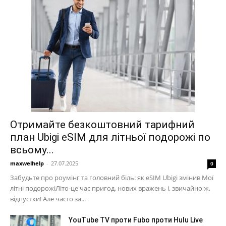
Отримайте безкоштовний тарифний
план Ubigi eSIM для літньої подорожі по
всьому...
maxwelhelp
-
27.07.2025
0
Забудьте про роумінг та головний біль: як eSIM Ubigi змінив Мої
літні подорожіЛіто-це час пригод, нових вражень і, звичайно ж,
відпустки! Але часто за...
YouTube TV проти Fubo проти Hulu Live