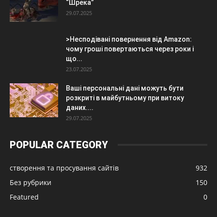
“Шрека”
29.07.2025
>Несподівані повернення від Amazon:
чому гроші повертаються через роки і
що...
23.07.2025
Ваші персональні дані можуть бути
розкриті в майбутньому при витоку
даних....
29.07.2025
POPULAR CATEGORY
створення та просування сайтів
932
Без рубрики
150
Featured
0