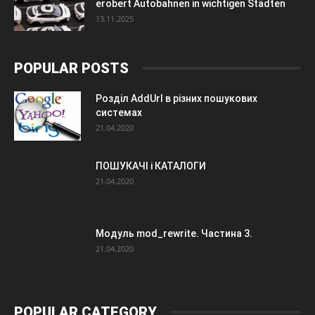
erobert Autobahnen in wichtigen Städten
13.11.2025
POPULAR POSTS
Розділ AddUrl в різних пошукових
системах
21.04.2020
ПОШУКАЧІ і КАТАЛОГИ
21.04.2020
Модуль mod_rewrite. Частина 3.
21.04.2020
POPULAR CATEGORY