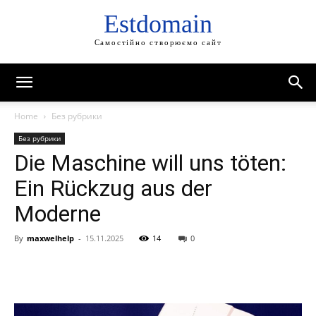
Estdomain
Самостійно створюємо сайт
Home
Без рубрики
Без рубрики
Die Maschine will uns töten:
Ein Rückzug aus der
Moderne
By
maxwelhelp
-
15.11.2025
14
0