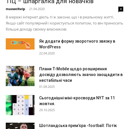
ТІЦ – шпаргалка для новачків
maxwelhelp
-
21.04.2020
0
В мережі інтернет діють ті ж закони, що і в реальному житті.
Якщо сайт популярний і користується попитом, то він приносить
більше доходу своєму власникові.
Як додати форму зворотного звязку в
WordPress
22.04.2020
Плани T-Mobile щодо розширення
досвіду дозволяють значно заощадити в
нестабільні часи
01.09.2025
Сьогоднішні міні-кросворди NYT за 11
жовтня.
29.10.2025
Шотландська прем’єра -football: Потік