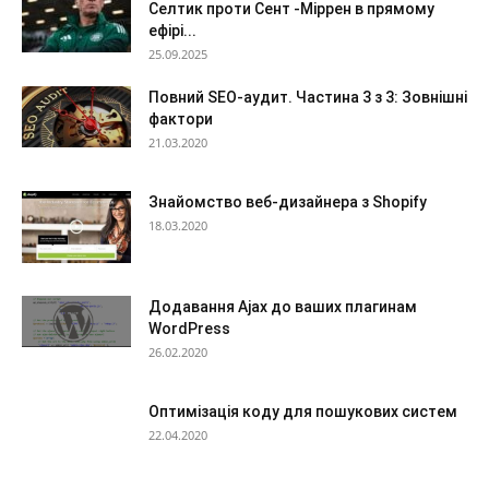
Селтик проти Сент -Міррен в прямому
ефірі...
25.09.2025
Повний SEO-аудит. Частина 3 з 3: Зовнішні
фактори
21.03.2020
Знайомство веб-дизайнера з Shopify
18.03.2020
Додавання Ajax до ваших плагинам
WordPress
26.02.2020
Оптимізація коду для пошукових систем
22.04.2020