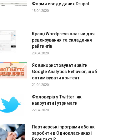
Форми вводу даних Drupal
15.04.2020
Кращі Wordpress плагіни для
рецензування та складання
рейтингів
20.04.2020
Як використовувати звіти
Google Analytics Behavior, щоб
оптимізувати контент
21.04.2020
Фоловерів у Twitter: як
накрутити і утримати
22.04.2020
Партнерські програми або як
заробити в Однокласниках і
Вконтакті?