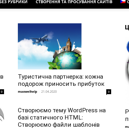
БЕЗ РУБРИКИ
СТВОРЕННЯ ТА ПРОСУВАННЯ САЙТІВ
Ц
Туристична партнерка: кожна
 в
подорож приносить прибуток
maxwelhelp
-
21.04.2020
0
0
Створюємо тему WordPress на
Р
базі статичного HTML:
п
Створюємо файли шаблонів
ma