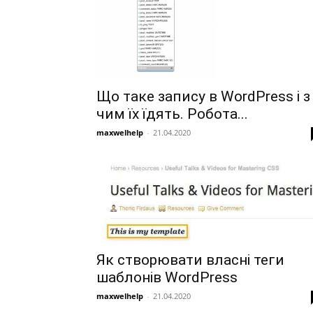
Що таке запису в WordPress і з
чим їх їдять. Робота...
maxwelhelp
-
21.04.2020
Як створювати власні теги
шаблонів WordPress
maxwelhelp
-
21.04.2020