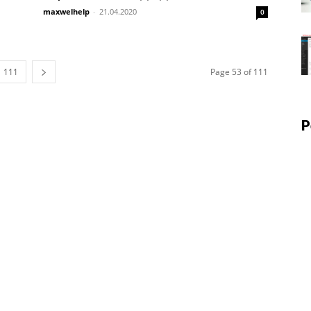
maxwelhelp
-
21.04.2020
0
111
Page 53 of 111
Р