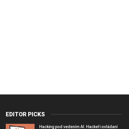
EDITOR PICKS
Hacking pod vedením AI: Hackeři ovládaní