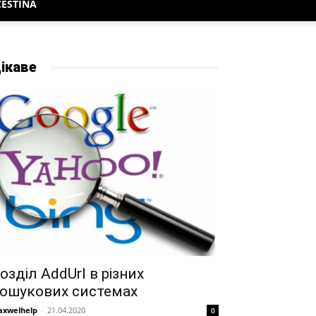
ČEŠTINA
ікаве
озділ AddUrl в різних
ошукових системах
xwelhelp
-
21.04.2020
0