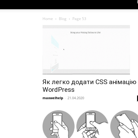
Home
Blog
Page 53
Як легко додати CSS анімацію
WordPress
maxwelhelp
-
21.04.2020