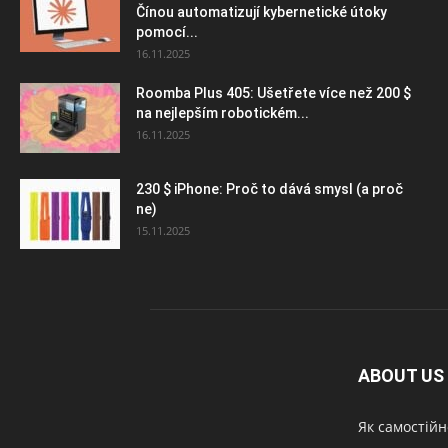
Čínou automatizují kybernetické útoky
pomocí...
16.11.2025
Roomba Plus 405: Ušetřete více než 200 $
na nejlepším robotickém...
16.11.2025
230 $ iPhone: Proč to dává smysl (a proč
ne)
15.11.2025
ABOUT US
Як самостійн