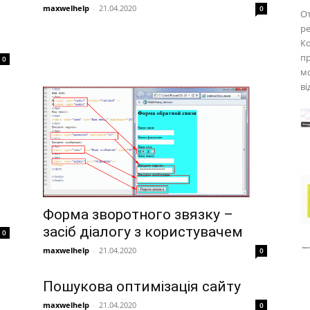
maxwelhelp
-
21.04.2020
0
От
ре
Ко
пр
0
мо
ві
Форма зворотного звязку –
засіб діалогу з користувачем
0
maxwelhelp
-
21.04.2020
0
Пошукова оптимізація сайту
maxwelhelp
-
21.04.2020
0