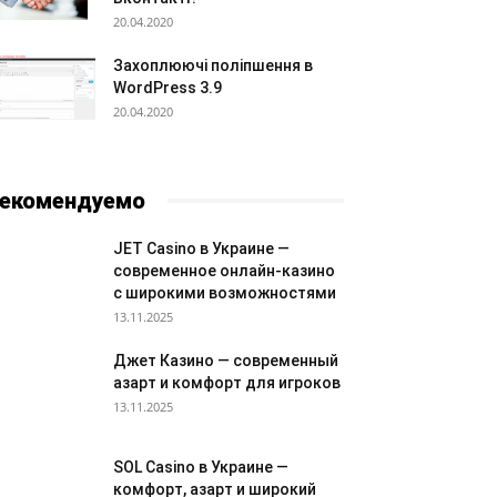
20.04.2020
Захоплюючі поліпшення в
WordPress 3.9
20.04.2020
екомендуемо
JET Casino в Украине —
современное онлайн-казино
с широкими возможностями
13.11.2025
Джет Казино — современный
азарт и комфорт для игроков
13.11.2025
SOL Casino в Украине —
комфорт, азарт и широкий