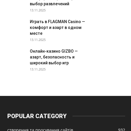
выбор развлечений
13.11.2025
Играть в FLAGMAN Casino —
комфорт и азарт в одном
месте
13.11.2025
Онлайн-казино GIZBO —
азарт, безопасность и
широкий выбор игр
13.11.2025
POPULAR CATEGORY
створення та просування сайтів
932