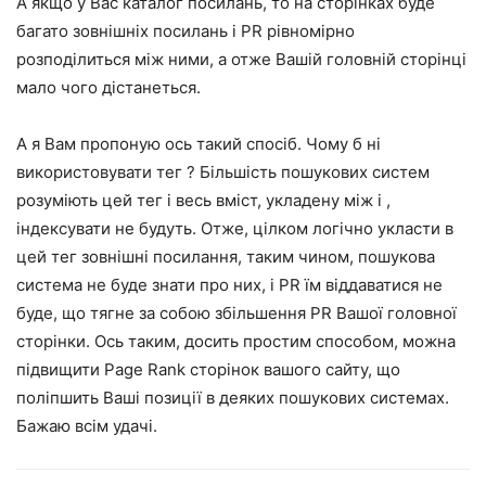
А якщо у Вас каталог посилань, то на сторінках буде
багато зовнішніх посилань і PR рівномірно
розподілиться між ними, а отже Вашій головній сторінці
мало чого дістанеться.
А я Вам пропоную ось такий спосіб. Чому б ні
використовувати тег
? Більшість пошукових систем
розуміють цей тег і весь вміст, укладену між
і
,
індексувати не будуть. Отже, цілком логічно укласти в
цей тег зовнішні посилання, таким чином, пошукова
система не буде знати про них, і PR їм віддаватися не
буде, що тягне за собою збільшення PR Вашої головної
сторінки. Ось таким, досить простим способом, можна
підвищити Page Rank сторінок вашого сайту, що
поліпшить Ваші позиції в деяких пошукових системах.
Бажаю всім удачі.