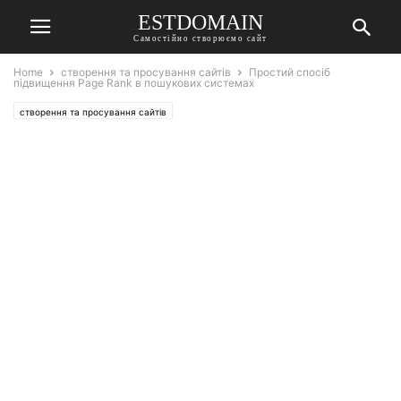
ESTDOMAIN
Самостійно створюємо сайт
Home
створення та просування сайтів
Простий спосіб
підвищення Page Rank в пошукових системах
створення та просування сайтів