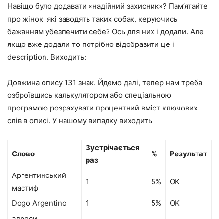
Навіщо було додавати «надійний захисник»? Пам’ятайте
про жінок, які заводять таких собак, керуючись
бажанням убезпечити себе? Ось для них і додали. Але
якщо вже додали то потрібно відобразити це і
description. Виходить:
Довжина опису 131 знак. Йдемо далі, тепер нам треба
озброївшись калькулятором або спеціальною
програмою розрахувати процентний вміст ключових
слів в описі. У нашому випадку виходить:
Зустрічається
Слово
%
Результат
раз
Аргентинський
1
5%
OK
мастиф
Dogo Argentino
1
5%
OK
адреси