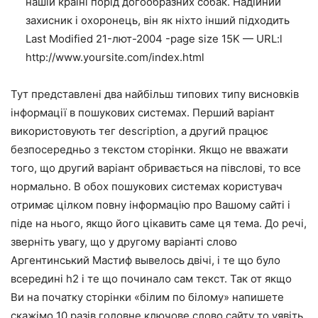
нашій країні порід догообразних собак. Надійний
захисник і охоронець, він як ніхто інший підходить
Last Modified 21-лют-2004 -page size 15K — URL:l
http://www.yoursite.com/index.html
Тут представлені два найбільш типових типу висновків
інформації в пошукових системах. Перший варіант
використовують тег description, а другий працює
безпосередньо з текстом сторінки. Якщо не вважати
того, що другий варіант обривається на півслові, то все
нормально. В обох пошукових системах користувач
отримає цілком повну інформацію про Вашому сайті і
піде на нього, якщо його цікавить саме ця тема. До речі,
зверніть увагу, що у другому варіанті слово
Аргентинський Мастиф вывелось двічі, і те що було
всередині h2 і те що починало сам текст. Так от якщо
Ви на початку сторінки «білим по білому» напишете
скажімо 10 разів головне ключове слово сайту то уявіть