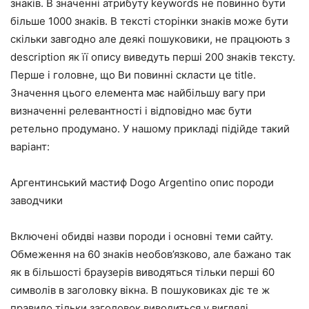
знаків. В значенні атрибуту keywords не повинно бути
більше 1000 знаків. В тексті сторінки знаків може бути
скільки завгодно але деякі пошуковики, не працюють з
description як її опису виведуть перші 200 знаків тексту.
Перше і головне, що Ви повинні скласти це title.
Значення цього елемента має найбільшу вагу при
визначенні релевантності і відповідно має бути
ретельно продумано. У нашому прикладі підійде такий
варіант:
Аргентинський мастиф Dogo Argentino опис породи
заводчики
Включені обидві назви породи і основні теми сайту.
Обмеження на 60 знаків необов’язково, але бажано так
як в більшості браузерів виводяться тільки перші 60
символів в заголовку вікна. В пошуковиках діє те ж
правило тільки заголовок виводиться у вигляді