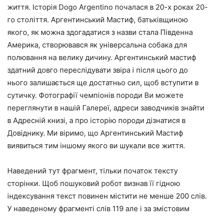
життя. Історія Dogo Argentino почалася в 20-х роках 20-
го століття. Аргентинський Мастиф, батьківщиною
якого, як можна здогадатися з назви стала Південна
Америка, створювався як універсальна собака для
полювання на велику дичину. Аргентинський мастиф
здатний довго переслідувати звіра і після цього до
нього залишається ще достатньо сил, щоб вступити в
сутичку. Фотографії чемпіонів породи Ви можете
переглянути в нашій Галереї, адреси заводчиків знайти
в Адресній книзі, а про історію породи дізнатися в
Довіднику. Ми віримо, що Аргентинський Мастиф
виявиться тим іншому якого ви шукали все життя.
Наведений тут фрагмент, тільки початок тексту
сторінки. Щоб пошуковий робот визнав її гідною
індексування текст повинен містити не менше 200 слів.
У наведеному фрагменті слів 119 але і за змістовим