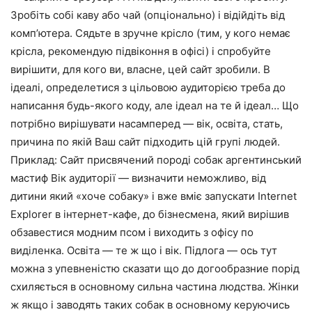
Зробіть собі каву або чай (опціонально) і відійдіть від
комп’ютера. Сядьте в зручне крісло (тим, у кого немає
крісла, рекомендую підвіконня в офісі) і спробуйте
вирішити, для кого ви, власне, цей сайт зробили. В
ідеалі, определетися з цільовою аудиторією треба до
написання будь-якого коду, але ідеал на те й ідеал… Що
потрібно вирішувати насамперед — вік, освіта, стать,
причина по якій Ваш сайт підходить цій групі людей.
Приклад: Сайт присвячений породі собак аргентинський
мастиф Вік аудиторії — визначити неможливо, від
дитини який «хоче собаку» і вже вміє запускати Internet
Explorer в інтернет-кафе, до бізнесмена, який вирішив
обзавестися модним псом і виходить з офісу по
виділенка. Освіта — те ж що і вік. Підлога — ось тут
можна з упевненістю сказати що до догообразние порід
схиляється в основному сильна частина людства. Жінки
ж якщо і заводять таких собак в основному керуючись