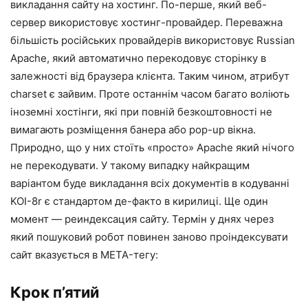
викладання сайту на хостинг. По-перше, який веб-
сервер використовує хостинг-провайдер. Переважна
більшість російських провайдерів використовує Russian
Apache, який автоматично перекодовує сторінку в
залежності від браузера клієнта. Таким чином, атрибут
charset є зайвим. Проте останнім часом багато воліють
іноземні хостінги, які при повній безкоштовності не
вимагають розміщення банера або pop-up вікна.
Природно, що у них стоїть «просто» Apache який нічого
не перекодувати. У такому випадку найкращим
варіантом буде викладання всіх документів в кодуванні
KOI-8r є стандартом де-факто в кирилиці. Ще один
момент — реиндексация сайту. Термін у днях через
який пошуковий робот повинен заново проіндексувати
сайт вказується в META-тегу:
Крок п’ятий