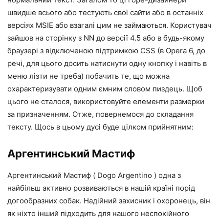
швидше всього або тестують свої сайти або в останніх
версіях MSIE або взагалі цим не займаються. Користувач
зайшов на сторінку з NN до версії 4.5 або в будь-якому
браузері з відключеною підтримкою CSS (в Opera 6, до
речі, для цього досить натиснути одну кнопку і навіть в
меню лізти не треба) побачить те, що можна
охарактеризувати одним ємним словом пиздець. Щоб
цього не сталося, використовуйте елементи размерки
за призначенням. Отже, повернемося до складання
тексту. Щось в цьому дусі буде цілком прийнятним:
Аргентинський Мастиф
Аргентинський Мастиф ( Dogo Argentino ) одна з
найбільш активно розвиваються в нашій країні порід
догообразних собак. Надійний захисник і охоронець, він
як ніхто інший підходить для нашого неспокійного