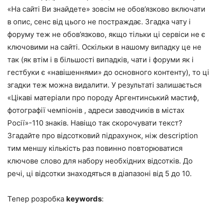
«На сайті Ви знайдете» зовсім не обов’язково включати
в опис, сенс від цього не постраждає. Згадка чату і
форуму теж не обов’язково, якщо тільки ці сервіси не є
ключовими на сайті. Оскільки в нашому випадку це не
так (як втім і в більшості випадків, чати і форуми як і
гестбуки є «навішеннями» до основного контенту), то ці
згадки теж можна видалити. У результаті залишається
«Цікаві матеріали про породу Аргентинський мастиф,
фотографії чемпіонів , адреси заводчиків в містах
Росії»-110 знаків. Навіщо так скорочувати текст?
Згадайте про відсотковий підрахунок, ніж description
тим меншу кількість раз повинно повторюватися
ключове слово для набору необхідних відсотків. До
речі, ці відсотки знаходяться в діапазоні від 5 до 10.
Тепер розробка
keywords
: