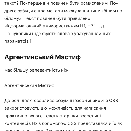
текст? По-перше він повинен бути осмисленим. По-
друге забудьте про методи маскування типу «білим по
білому». Текст повинен бути правильно
відформатований з використанням H1, H2 і т. д.
Пошуковики індексують слова з урахуванням цих
параметрів і
Аргентинський Мастиф
має більшу релевантність ніж
Аргентинський Мастиф
До речі деякі особливо розумні юзери знайомі з CSS
використовують цю можливість для написання
практично всього тексту сторінки всередині
контейнерів Hx з допомогою CSS представляючи їх як
нормальний текст. Загалом то ці горе-дизайнери