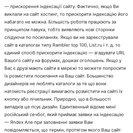
— прискорення індексації сайту. Фактично, якщо Ви
виклали на сайт хостинг, то прискорити індексацію його
набагато не можна. Більшість роботів працюють за
принципом павука, тобто виявляють нові сторінки
слідуючи по посиланнях. Якщо ви не зареєстрували
сайт в каталогах типу Rambler top 100, List.ru і т. д. то
єдиний спосіб прискорити індексацію — згадувати URL
Вашого сайту на форумах, дошках оголошень. Якщо у
Вас є друзі мають сайти в мережі то можете попросити
їх розмістити посилання на Ваш сайт. Боьшинство
дизайнерів не люблять каталоги за те що вони
натомість реєстрації вимагають розмістити на сайті їх
кнопку або лічильник. Природно, що в більшості
випадків це псує дизайн. Единтвенный відоме мені
російський сечбот, який приймає заявки на індексацію
— Яndex Але при заповненні заявки Вам
повідомляється, що термін, протягом якого Ваш сайт