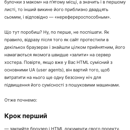
булочки з маком» на п’ятому місці, а значить і в першому
листі, то інший викине його приблизно двадцять
сьомим, і відповідно — «нереферероспособным».
Що тут поробиш? Ну, по перше, не поспішати. Як
правило, відразу після того як сайт протестили в
декількох браузерах і знайшли цілком прийнятним, його
намагаються якомога швидше «залити» на сервер
хостера. Повірте, якщо вже у Вас HTML сумісний з
основними UA (user agents), він вартий того, щоб
витратити на нього ще одну безсонну ніч для
підвищення його сумісності з пошуковими машинами.
Отже почнемо:
Крок перший
— закрийте броузер і HTML документи свого проекту.