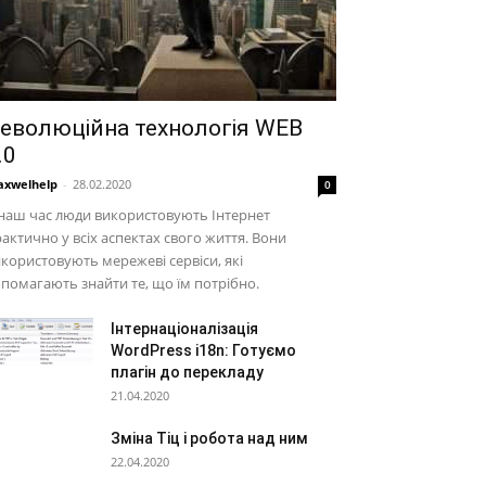
еволюційна технологія WEB
.0
xwelhelp
-
28.02.2020
0
наш час люди використовують Інтернет
актично у всіх аспектах свого життя. Вони
користовують мережеві сервіси, які
помагають знайти те, що їм потрібно.
Інтернаціоналізація
WordPress i18n: Готуємо
плагін до перекладу
21.04.2020
Зміна Тіц і робота над ним
22.04.2020