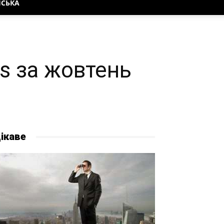
НСЬКА
s за жовтень
ікаве