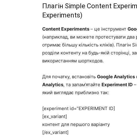
Плагін Simple Content Experi
Experiments)
Content Experiments
– це інструмент
Goog
(наприклад, ви можете протестувати два р
отримає більшу кількість кліків). Плагін
Si
розділи контенту на будь-якій сторінці, 
використанням шорткодов.
Для початку, встановіть
Google Analytics
Analytics
, та запам’ятайте
Experiment ID
–
який виглядає приблизно так:
[experiment id=”EXPERIMENT ID]
[ex_variant]
контент для першого варіанту
[/ex_variant]