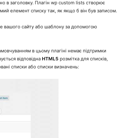
но в заголовку. Плагін
wp custom lists
створює
мий елемент списку так, як якщо б він був записом.
це вашого сайту або шаблону за допомогою
замовчуванням в цьому плагіні немає підтримки
вується відповідна
HTML5
розмітка для списків,
овані списки або списки визначень: