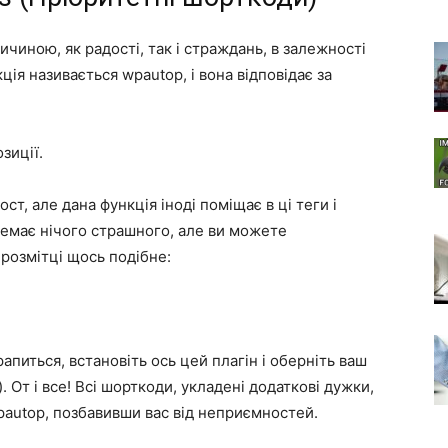
ичиною, як радості, так і страждань, в залежності
ція називається wpautop, і вона відповідає за
зиції.
т, але дана функція іноді поміщає в ці теги і
 немає нічого страшного, але ви можете
 розмітці щось подібне:
рапиться, встановіть ось цей
плагін
і оберніть ваш
). От і все! Всі шорткоди, укладені додаткові дужки,
pautop, позбавивши вас від неприємностей.