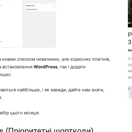
Р
3
ma
У 
з новим списком невеликих, але корисних плагінів,
пр
та встановлення
WordPress
, так і додати
ви
оцес.
до
баються найбільше, і як завжди, дайте нам знати,
и.
ибір цього місяця:
es (Пріоритетні шорткоди)