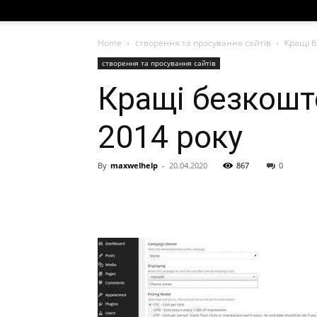
Home
створення та просування сайтів
Кращі б
створення та просування сайтів
Кращі безкошт
2014 року
By
maxwelhelp
-
20.04.2020
867
0