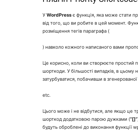
У
WordPress
є функція, яка може стати пр
від того, що ви робите в цей момент. Функ
розміщення тегів параграфа (
) навколо кожного написаного вами пропо
Це корисно, коли ви створюєте простий пос
шорткоди. У більшості випадків, в цьому
затурбуватися, побачивши в згенерованої
etc.
Цього може і не відбутися, але якщо це т
шорткод додатковою парою дужками (
“[]”
будуть оброблені до виконання функції w