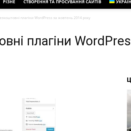
РІЗНЕ
СТВОРЕННЯ ТА ПРОСУВАННЯ САЙТІВ
УКРАЇ
езкоштовні плагіни WordPress за жовтень 2014 року
овні плагіни WordPres
Ц