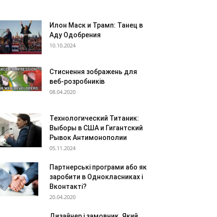
Илон Маск и Трамп: Танец в
Аду Одобрения
10.10.2024
Стиснення зображень для
веб-розробників
08.04.2020
Технологический Титаник:
Выборы в США и Гигантский
Рывок Антимонополии
05.11.2024
Партнерські програми або як
заробити в Однокласниках і
Вконтакті?
20.04.2020
Дизайнер і замовник. Який